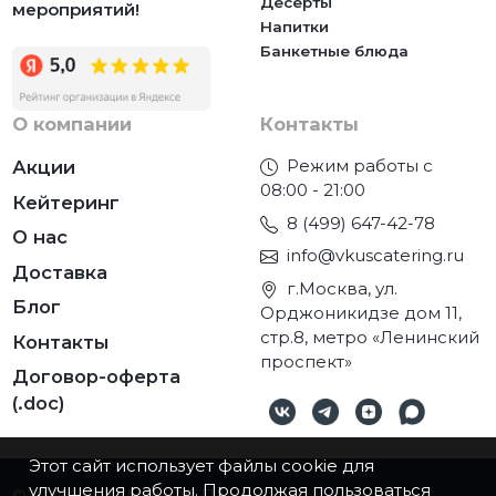
Десерты
мероприятий!
Напитки
Банкетные блюда
О компании
Контакты
Режим работы с
Акции
08:00 - 21:00
Кейтеринг
8 (499) 647-42-78
О нас
info@vkuscatering.ru
Доставка
г.Москва, ул.
Блог
Орджоникидзе дом 11,
стр.8, метро «Ленинский
Контакты
проспект»
Договор-оферта
(.doc)
Этот сайт использует файлы cookie для
улучшения работы. Продолжая пользоваться
©2026
ИП ТУМАНОВ П.М.