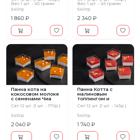
Вес 1 шт. - 45 грамм
Вес 1 шт. - 45 грамм
540гр.
540гр.
1 860 ₽
2 340 ₽
Панна кота на
Панна Котта с
кокосовом молоке
малиновым
с семенами Чиа
топпингом и
лепестками
Сет 12 шт. (1 шт. - 170р.)
Сет 12 шт. (1 шт. - 145р.)
миндаля
540гр.
540гр.
2 040 ₽
1 740 ₽