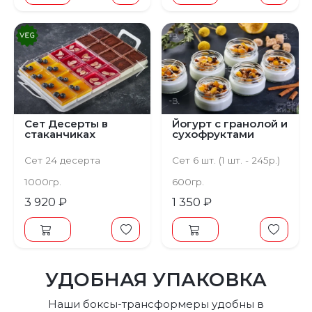
Предыдущий
Следующий
Предыдущий
С
Сет Десерты в
Йогурт с гранолой и
стаканчиках
сухофруктами
Сет 24 десерта
Сет 6 шт. (1 шт. - 245р.)
1000гр.
600гр.
3 920 ₽
1 350 ₽
УДОБНАЯ УПАКОВКА
Наши боксы-трансформеры удобны в