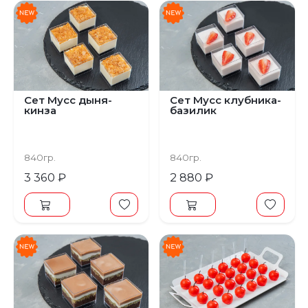
Сет Мусс дыня-
Сет Мусс клубника-
кинза
базилик
840гр.
840гр.
3 360 ₽
2 880 ₽