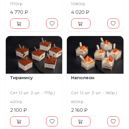
1170гр.
1080гр.
4 770 ₽
4 020 ₽
Тирамису
Наполеон
Сет 12 шт. (1 шт. - 175р.)
Сет 12 шт. (1 шт. - 180р.)
420гр.
600гр.
2 100 ₽
2 160 ₽