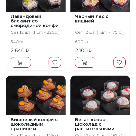
Лавандовый
Черный лес с
бисквит со
вишней
смородиной конфи
и ванильным крем-
Сет 12 шт. (1 шт. - 220р.)
Сет 12 шт. (1 шт. - 175 р.)
чизом
540гр.
600гр.
2 640 ₽
2 100 ₽
Вишневый конфи с
Веган кокос-
шоколадным
шоколад с
пралине и
растительными
физалисом
сливками
Сет 12 шт. (1 шт. - 155р.)
Сет 12 шт. (1 шт. - 195р.)