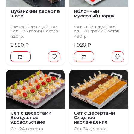
Дубайский десерт в
Яблочный
шоте
муссовый шарик
Сет из 12 позиций Вес
Сет из 24 штук Вес 1
1 ед. - 35 грамм Состав
ед. - 20 грамм Состав
Бисквит с какао на
Мусс яблочный,
420гр.
480гр.
миндальной муке,
бисквит классический,
фисташковя начинка,
глазурь зеркальная,
2 520 ₽
1 920 ₽
крем чиз
мята
Предыдущий
Следующий
Предыдущий
С
Сет с десертами
Сет с десертами
Воздушное
Сладкое
удовольствие
наслаждение
Сет 24 десерта
Сет 24 десерта