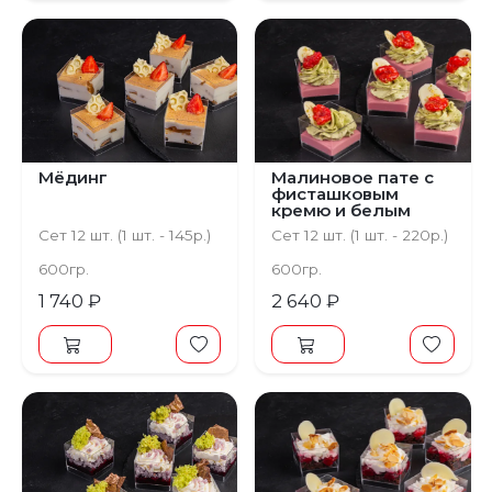
Мёдинг
Малиновое пате с
фисташковым
кремю и белым
шоколадом
Сет 12 шт. (1 шт. - 145р.)
Сет 12 шт. (1 шт. - 220р.)
600гр.
600гр.
1 740 ₽
2 640 ₽