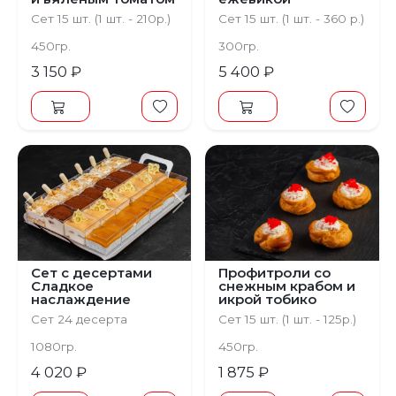
Сет 15 шт. (1 шт. - 210р.)
Сет 15 шт. (1 шт. - 360 р.)
450гр.
300гр.
3 150 ₽
5 400 ₽
Предыдущий
Следующий
Сет с десертами
Профитроли со
Сладкое
снежным крабом и
наслаждение
икрой тобико
Сет 24 десерта
Сет 15 шт. (1 шт. - 125р.)
1080гр.
450гр.
4 020 ₽
1 875 ₽