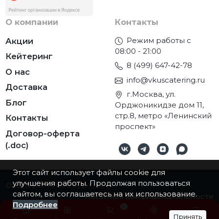
О компании
Контакты
Режим работы с
Акции
08:00 - 21:00
Кейтеринг
8 (499) 647-42-78
О нас
info@vkuscatering.ru
Доставка
г.Москва, ул.
Блог
Орджоникидзе дом 11,
стр.8, метро «Ленинский
Контакты
проспект»
Договор-оферта
(.doc)
Этот сайт использует файлы cookie для
улучшения работы. Продолжая пользоваться
©2026
ИП ТУМАНОВ П.М.
сайтом, вы соглашаетесь на их использование.
Политика конфиденциальности
Подробнее
0
Принять