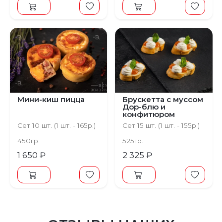
Мини-киш пицца
Брускетта с муссом
Дор-блю и
конфитюром
Сет 10 шт. (1 шт. - 165р.)
Сет 15 шт. (1 шт. - 155р.)
450гр.
525гр.
1 650 ₽
2 325 ₽