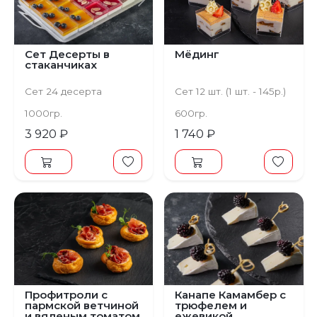
Предыдущий
Следующий
Сет Десерты в
Мёдинг
стаканчиках
Сет 24 десерта
Сет 12 шт. (1 шт. - 145р.)
1000гр.
600гр.
3 920 ₽
1 740 ₽
Профитроли с
Канапе Камамбер с
пармской ветчиной
трюфелем и
и вяленым томатом
ежевикой