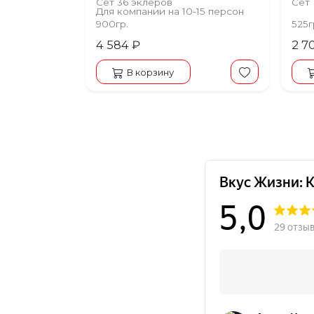
Сет 36 эклеров
Сет 1
Для компании на 10-15 персон
900гр.
525г
4 584 ₽
2 7
В корзину