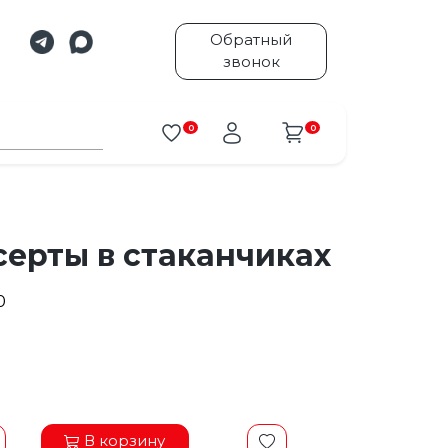
Обратный
звонок
0
0
серты в стаканчиках
0
.
В корзину