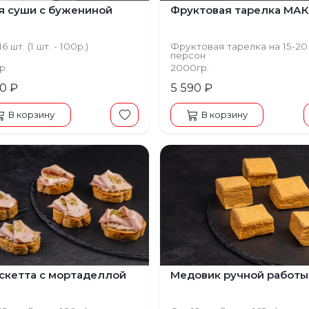
я суши с бужениной
Фруктовая тарелка МА
6 шт. (1 шт. - 100р.)
Фруктовая тарелка на 15-20
персон
р.
2000гр.
00 ₽
5 590 ₽
В корзину
В корзину
щий
скетта с мортаделлой
Медовик ручной работы