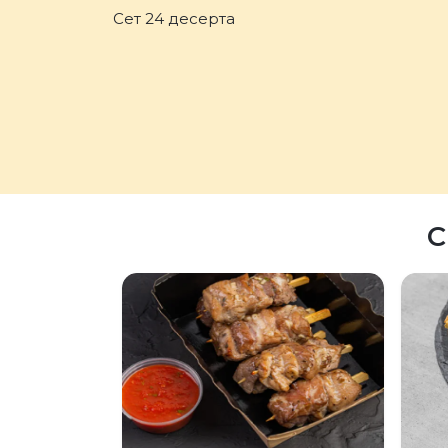
Сет 24 десерта
С