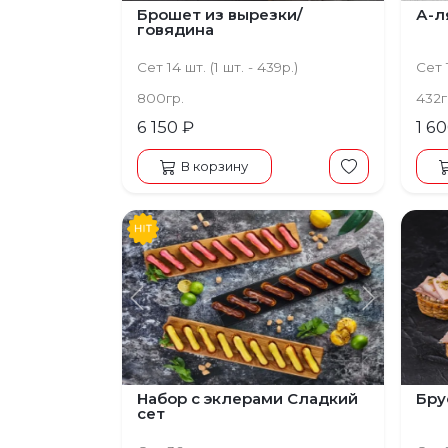
Брошет из вырезки/
А-л
говядина
Сет 14 шт. (1 шт. - 439р.)
Сет 1
800гр.
432г
6 150 ₽
1 6
В корзину
Предыдущий
Следую
Набор с эклерами Сладкий
Бру
сет