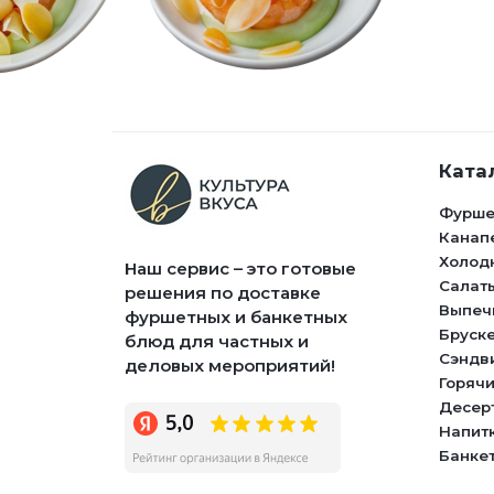
Ката
Фурше
Канап
Холод
Наш сервис – это готовые
Салат
решения по доставке
Выпеч
фуршетных и банкетных
Бруск
блюд для частных и
Сэндв
деловых мероприятий!
Горячи
Десер
Напит
Банке