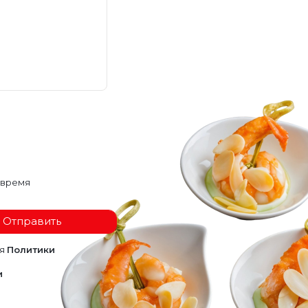
 время
Отправить
ия
Политики
и