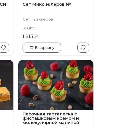
КСИ
Сет Микс эклеров №1
Сет 14 эклеров
350гр.
1 815 ₽
В корзину
Песочная тарталетка с
фисташковым кремом и
молекулярной малиной