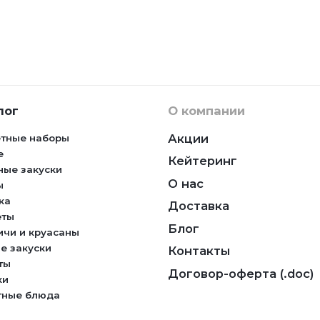
лог
О компании
Акции
тные наборы
е
Кейтеринг
ные закуски
О нас
ы
ка
Доставка
еты
Блог
ичи и круасаны
е закуски
Контакты
ты
Договор-оферта (.doc)
ки
тные блюда