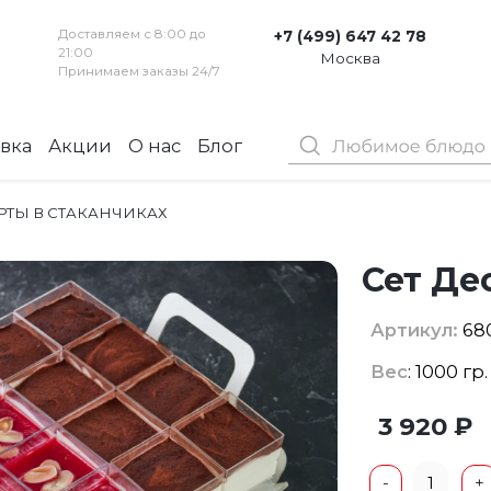
Доставляем с 8:00 до
+7 (499) 647 42 78
21:00
Москва
Принимаем заказы 24/7
вка
Акции
О нас
Блог
Контакты
ЕРТЫ В СТАКАНЧИКАХ
Сет Де
Артикул:
68
Вес
: 1000 гр
3 920 ₽
1
-
+