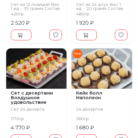
Сет из 12 позиций Вес
Сет из 24 штук Вес 1
1 ед. - 35 грамм Состав
ед. - 20 грамм Состав
Бисквит с какао на
Мусс яблочный,
420гр.
480гр.
миндальной муке,
бисквит классический,
фисташковя начинка,
глазурь зеркальная,
2 520 ₽
1 920 ₽
крем чиз
мята
Предыдущий
Следующий
Предыдущий
С
Сет с десертами
Кейк болл
Воздушное
Наполеон
удовольствие
Сет 24 десерта
24 десертов
1170гр.
360гр.
4 770 ₽
1 680 ₽