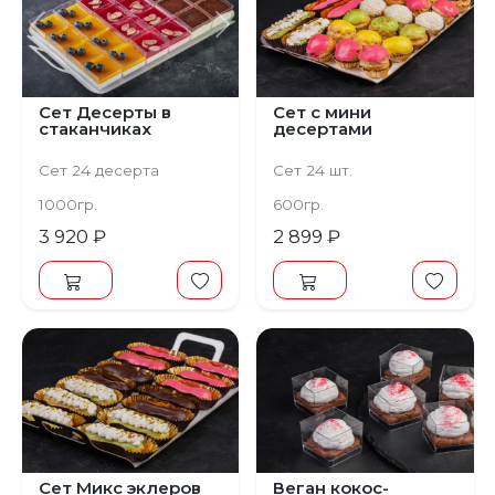
Предыдущий
Следующий
Сет Десерты в
Сет с мини
стаканчиках
десертами
Сет 24 десерта
Сет 24 шт.
1000гр.
600гр.
3 920 ₽
2 899 ₽
Сет Микс эклеров
Веган кокос-