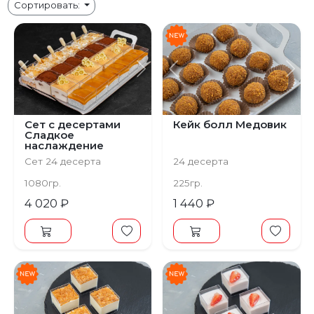
Сортировать:
Предыдущий
Следующий
Предыдущий
С
Сет с десертами
Кейк болл Медовик
Сладкое
наслаждение
Сет 24 десерта
24 десерта
1080гр.
225гр.
4 020 ₽
1 440 ₽