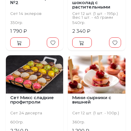
№2
шоколад с
растительными
сливками
Сет 14 эклеров
Сет 12 шт. (1 шт. - 195р.)
Вес 1 шт. - 45 грамм
350гр.
540гр.
1 790 ₽
2 340 ₽
Сет Микс сладкие
Мини-сырники с
профитроли
вишней
Сет 24 десерта
Сет 12 шт. (1 шт. - 100р.)
600гр.
360гр.
2 740 ₽
1 200 ₽