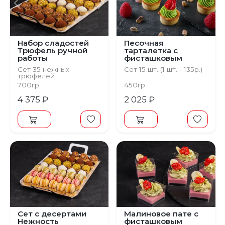
Предыдущий
Следующий
Набор сладостей
Песочная
Трюфель ручной
тарталетка с
работы
фисташковым
кремом и
Сет 35 нежных
Сет 15 шт. (1 шт. - 135р.)
молекулярной
трюфелей
малиной
Для компании на 10-20
700гр.
450гр.
персон
4 375 ₽
2 025 ₽
Сет с десертами
Малиновое пате с
Нежность
фисташковым