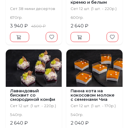
кремю и белым
шоколадом
Сет 38 мини десертов
Сет 12 шт. (1 шт. - 220р.)
670гр.
600гр.
3 940 ₽
2 640 ₽
4500 ₽
Лавандовый
Панна кота на
бисквит со
кокосовом молоке
смородиной конфи
с семенами Чиа
и ванильным крем-
Сет 12 шт. (1 шт. - 220р.)
Сет 12 шт. (1 шт. - 170р.)
чизом
540гр.
540гр.
2 640 ₽
2 040 ₽