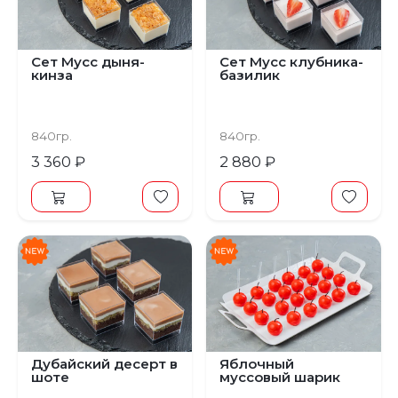
Сет Мусс дыня-
Сет Мусс клубника-
кинза
базилик
840гр.
840гр.
3 360 ₽
2 880 ₽
Дубайский десерт в
Яблочный
шоте
муссовый шарик