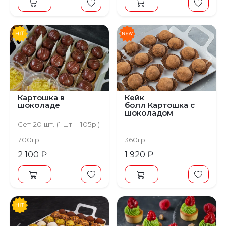
Предыдущий
С
Картошка в
Кейк
шоколаде
болл Картошка с
шоколадом
Сет 20 шт. (1 шт. - 105р.)
700гр.
360гр.
2 100 ₽
1 920 ₽