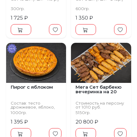
300гр.
600гр.
1 725 ₽
1 350 ₽
Пирог с яблоком
Мега Сет барбекю
вечеринка на 20
Состав: тесто
Стоимость на персону
дрожжевое, яблоко,
от 1010 руб.
корица
Сет 91 шт.
1000гр.
5150гр.
1 395 ₽
20 800 ₽