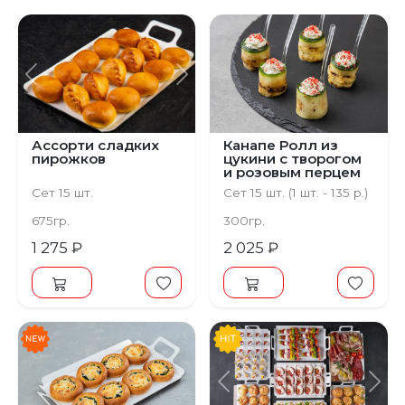
Предыдущий
Следующий
Ассорти сладких
Канапе Ролл из
пирожков
цукини с творогом
и розовым перцем
Сет 15 шт.
Сет 15 шт. (1 шт. - 135 р.)
675гр.
300гр.
1 275 ₽
2 025 ₽
Предыдущий
С