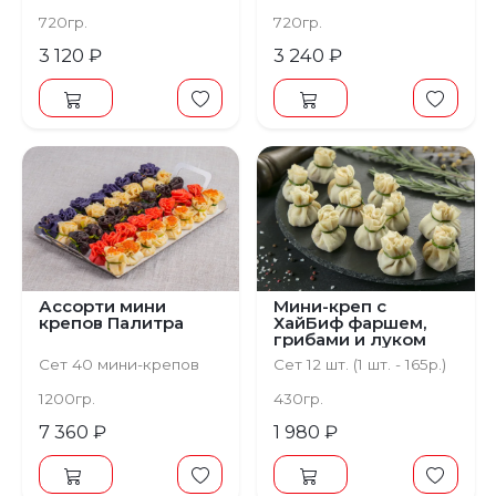
720гр.
720гр.
3 120 ₽
3 240 ₽
Ассорти мини
Мини-креп с
крепов Палитра
ХайБиф фаршем,
грибами и луком
Сет 40 мини-крепов
Сет 12 шт. (1 шт. - 165р.)
1200гр.
430гр.
7 360 ₽
1 980 ₽