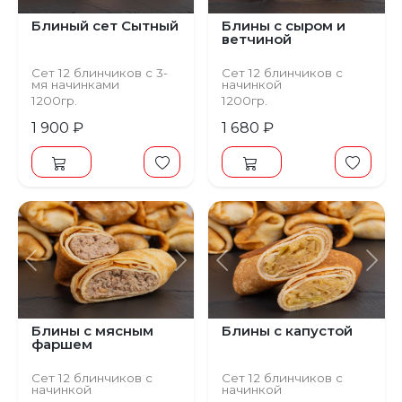
Блиный сет Сытный
Блины с сыром и
ветчиной
Сет 12 блинчиков с 3-
Сет 12 блинчиков с
мя начинками
начинкой
(1 шт. - 158 р.)
(1 шт. - 140 р.)
1200гр.
1200гр.
1 900 ₽
1 680 ₽
Предыдущий
Следующий
Предыдущий
С
Блины с мясным
Блины с капустой
фаршем
Сет 12 блинчиков с
Сет 12 блинчиков с
начинкой
начинкой
(1 шт. - 195 р.)
(1 шт. - 155 р.)