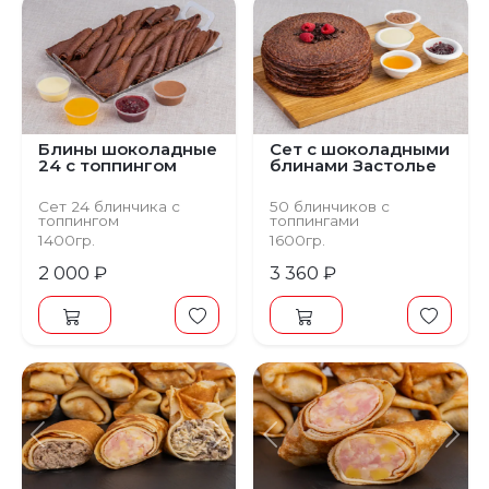
Блины шоколадные
Сет с шоколадными
24 с топпингом
блинами Застолье
Сет 24 блинчика с
50 блинчиков с
топпингом
топпингами
1400гр.
1600гр.
2 000 ₽
3 360 ₽
Предыдущий
Следующий
Предыдущий
С