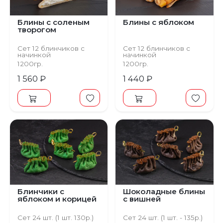
Блины с соленым
Блины с яблоком
творогом
Сет 12 блинчиков с
Сет 12 блинчиков с
начинкой
начинкой
(1 шт. - 130 р.)
(1 шт. - 120 р.)
1200гр.
1200гр.
1 560 ₽
1 440 ₽
Блинчики с
Шоколадные блины
яблоком и корицей
с вишней
Сет 24 шт. (1 шт. 130р.)
Сет 24 шт. (1 шт. - 135р.)