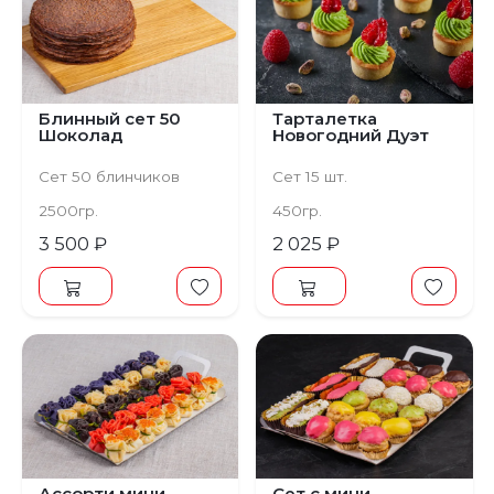
Блинный сет 50
Тарталетка
Шоколад
Новогодний Дуэт
Сет 50 блинчиков
Сет 15 шт.
2500гр.
450гр.
3 500 ₽
2 025 ₽
Ассорти мини
Сет с мини