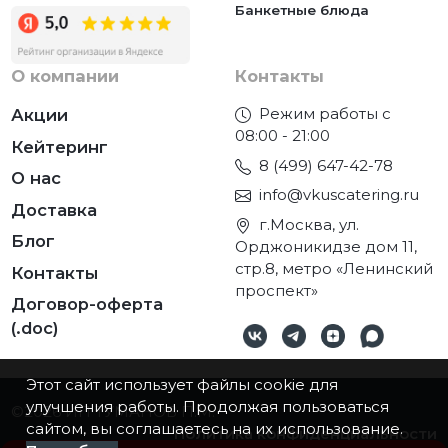
Банкетные блюда
О компании
Контакты
Режим работы с
Акции
08:00 - 21:00
Кейтеринг
8 (499) 647-42-78
О нас
info@vkuscatering.ru
Доставка
г.Москва, ул.
Блог
Орджоникидзе дом 11,
стр.8, метро «Ленинский
Контакты
проспект»
Договор-оферта
(.doc)
Этот сайт использует файлы cookie для
улучшения работы. Продолжая пользоваться
©2026
ИП ТУМАНОВ П.М.
сайтом, вы соглашаетесь на их использование.
Политика конфиденциальности