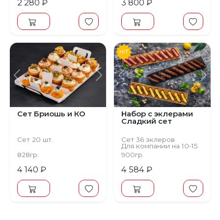
2 280 ₽
3 800 ₽
Предыдущий
Следующий
Предыдущий
С
Сет Бриошь и КО
Набор с эклерами
Сладкий сет
Сет 20 шт.
Сет 36 эклеров
Для компании на 10-15
персон
828гр.
900гр.
4 140 ₽
4 584 ₽