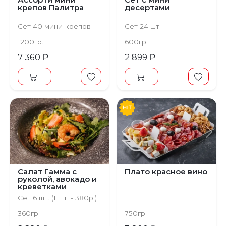
крепов Палитра
десертами
Сет 40 мини-крепов
Сет 24 шт.
1200гр.
600гр.
7 360 ₽
2 899 ₽
Предыдущий
С
Салат Гамма с
Плато красное вино
руколой, авокадо и
креветками
Сет 6 шт. (1 шт. - 380р.)
360гр.
750гр.