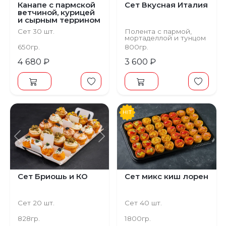
Канапе с пармской
Сет Вкусная Италия
ветчиной, курицей
и сырным террином
Сет 30 шт.
Полента с пармой,
мортаделлой и тунцом
Гастрономическая
650гр.
800гр.
закуска
4 680 ₽
3 600 ₽
Предыдущий
Следующий
Сет Бриошь и КО
Сет микс киш лорен
Сет 20 шт.
Сет 40 шт.
828гр.
1800гр.