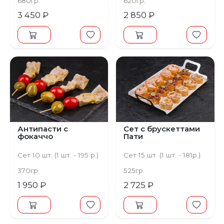
680гр.
620гр.
3 450 ₽
2 850 ₽
Антипасти с
Сет с брускеттами
фокаччо
Пати
Сет 10 шт. (1 шт. - 195 р.)
Сет 15 шт. (1 шт. - 181р.)
370гр.
525гр.
1 950 ₽
2 725 ₽