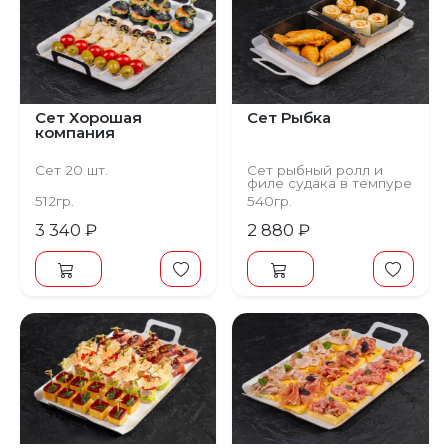
Сет Хорошая
Сет Рыбка
компания
Сет 20 шт.
Сет рыбный ролл и
филе судака в темпуре
512гр.
540гр.
3 340 ₽
2 880 ₽