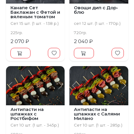
Канапе Сет
Овощи дип с Дор-
Баклажан с Фетой и
блю
вяленым томатом
Сет 15 шт. (1 шт. - 138 р.)
сет 12 шт. (1 шт. - 170р.)
225гр.
720гр.
2 070 ₽
2 040 ₽
Предыдущий
Следующий
Предыдущий
С
Антипасти на
Антипасти на
шпажках с
шпажках с Салями
Ростбифом
Милано
Сет 10 шт. (1 шт. - 345р.)
Cет 10 шт. (1 шт. - 285р.)