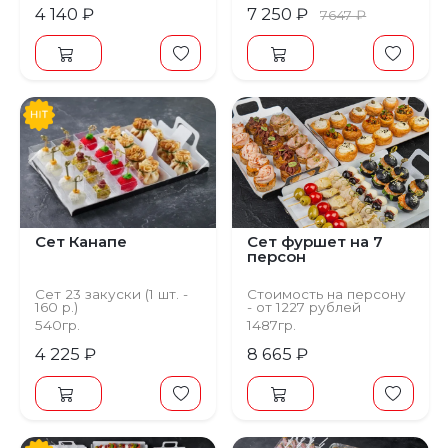
4 140 ₽
7 250 ₽
7647 ₽
Предыдущий
Следующий
Сет Канапе
Сет фуршет на 7
персон
Сет 23 закуски (1 шт. -
Стоимость на персону
160 р.)
- от 1227 рублей
540гр.
1487гр.
4 225 ₽
8 665 ₽