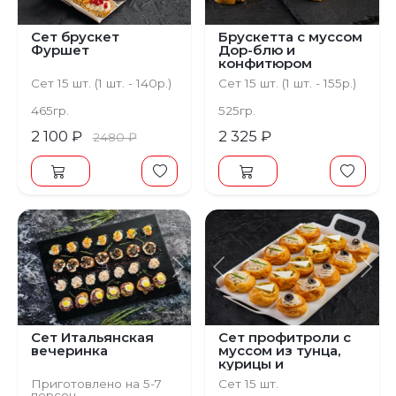
Сет брускет
Брускетта с муссом
Фуршет
Дор-блю и
конфитюром
Сет 15 шт. (1 шт. - 140р.)
Сет 15 шт. (1 шт. - 155р.)
465гр.
525гр.
2 100 ₽
2 325 ₽
2480 ₽
Предыдущий
Следующий
Предыдущий
С
Сет Итальянская
Сет профитроли с
вечеринка
муссом из тунца,
курицы и
запеченных
Приготовлено на 5-7
Сет 15 шт.
овощей с брынзой
персон