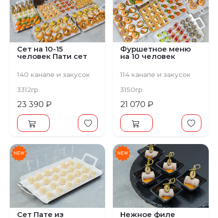
Предыдущий
Следующий
Предыдущий
С
Сет на 10-15
Фуршетное меню
человек Пати сет
на 10 человек
140 канапе и закусок
114 канапе и закусок
3312гр.
3150гр.
23 390 ₽
21 070 ₽
Сет Пате из
Нежное филе