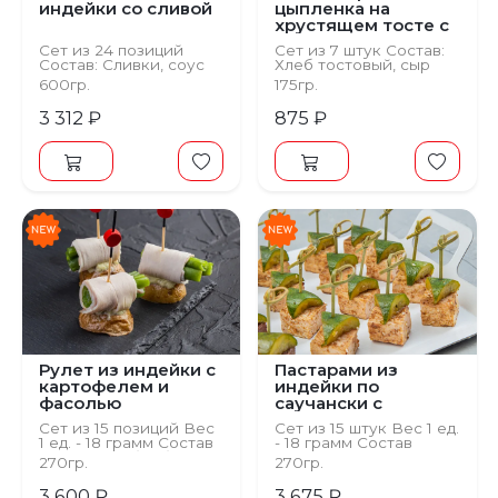
индейки со сливой
цыпленка на
хрустящем тосте с
сыром Чеддер и
Сет из 24 позиций
Сет из 7 штук Состав:
каперсом
Состав: Сливки, соус
Хлеб тостовый, сыр
унаги, соус сладкий
творожный, каперсы,
600гр.
175гр.
чили, имбирь молотый,
сыр чеддер, куриная
соль мелкая, перец
грудка
3 312 ₽
875 ₽
черный молотый,
чернослив
Рулет из индейки с
Пастарами из
картофелем и
индейки по
фасолью
саучански с
огурцом
Сет из 15 позиций Вес
Сет из 15 штук Вес 1 ед.
1 ед. - 18 грамм Состав
- 18 грамм Состав
Картофель бейби,
Индейка, масло
270гр.
270гр.
соус нуазет, индейка
растительное, перец
су-вид, фасоль
молотый, хлопья чили,
3 600 ₽
3 675 ₽