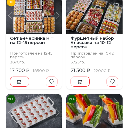
Предыдущий
Следующий
Сет Вечеринка HIT
Фуршетный набор
на 12-15 персон
Классика на 10-12
персон
Приготовлен на 12-15
Приготовлен на 10-12
персон
персон
от 1157 руб. на персону
от 1723 рублей на
3670гр.
3725гр.
персону
17 700 ₽
21 300 ₽
18500 ₽
22000 ₽
Предыдущий
Следующий