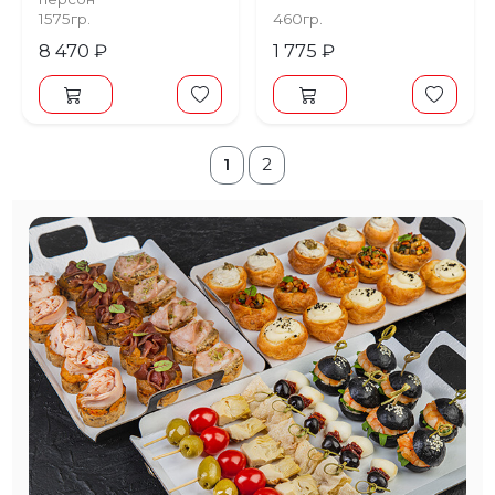
1575гр.
460гр.
8 470 ₽
1 775 ₽
1
2