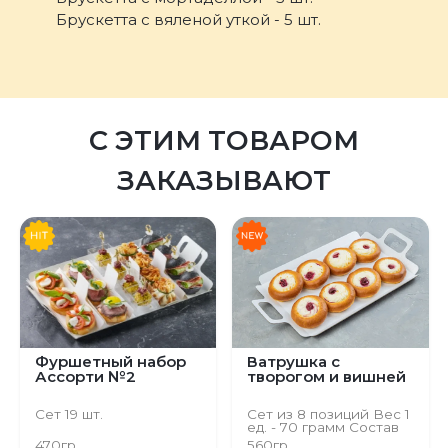
Брускетта с вяленой уткой - 5 шт.
С ЭТИМ ТОВАРОМ
ЗАКАЗЫВАЮТ
Фуршетный набор
Ватрушка с
Ассорти №2
творогом и вишней
Сет 19 шт.
Сет из 8 позиций Вес 1
ед. - 70 грамм Состав
Тесто на пирожки,
470гр.
560гр.