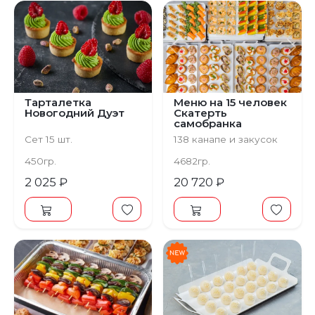
Предыдущий
С
Тарталетка
Меню на 15 человек
Новогодний Дуэт
Скатерть
самобранка
Сет 15 шт.
138 канапе и закусок
450гр.
4682гр.
2 025 ₽
20 720 ₽