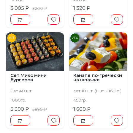
начинка вишневая,
сахарная пудра
3 005 ₽
1 320 ₽
3200 ₽
Предыдущий
Следующий
Сет Микс мини
Канапе по-гречески
бургеров
на шпажке
Сет 40 шт.
сет 10 шт. (1 шт. - 160 р.)
1000гр.
450гр.
5 300 ₽
1 600 ₽
5890 ₽