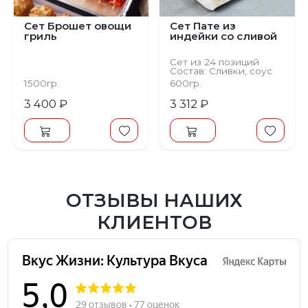
Сет Брошет овощи
Сет Пате из
гриль
индейки со сливой
Сет из 24 позиций
Состав: Сливки, соус
унаги, соус сладкий
1500гр.
600гр.
чили, имбирь молотый,
соль мелкая, перец
3 400 ₽
3 312 ₽
черный молотый,
чернослив
ОТЗЫВЫ НАШИХ
КЛИЕНТОВ