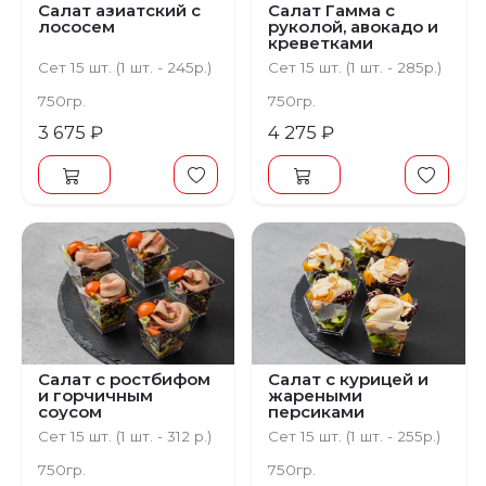
Салат азиатский с
Салат Гамма с
лососем
руколой, авокадо и
креветками
Сет 15 шт. (1 шт. - 245р.)
Сет 15 шт. (1 шт. - 285р.)
750гр.
750гр.
3 675 ₽
4 275 ₽
Салат с ростбифом
Салат с курицей и
и горчичным
жареными
соусом
персиками
Сет 15 шт. (1 шт. - 312 р.)
Сет 15 шт. (1 шт. - 255р.)
750гр.
750гр.