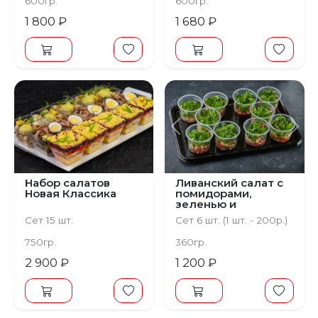
600гр.
600гр.
1 800 ₽
1 680 ₽
Предыдущий
С
Набор салатов
Ливанский салат с
Новая Классика
помидорами,
зеленью и
булгуром
Сет 15 шт.
Сет 6 шт. (1 шт. - 200р.)
750гр.
360гр.
2 900 ₽
1 200 ₽