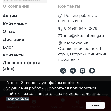
О компании
Контакты
Режим работы с
Акции
08:00 - 21:00
Кейтеринг
8 (499) 647-42-78
О нас
info@vkuscatering.ru
Доставка
г.Москва, ул.
Блог
Орджоникидзе дом 11,
стр.8, метро «Ленинский
Контакты
проспект»
Договор-оферта
(.doc)
Этот сайт использует файлы cookie для
улучшения работы. Продолжая пользоваться
©2026
ИП ТУМАНОВ П.М.
сайтом, вы соглашаетесь на их использование.
Политика конфиденциальности
Подробнее
0
Принять