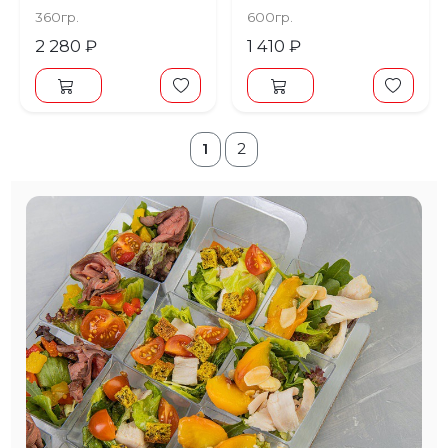
360гр.
600гр.
2 280 ₽
1 410 ₽
1
2