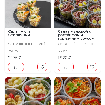
Салат А-ля
Салат Мужской с
Столичный
ростбифом и
горчичным соусом
Сет 15 шт. (1 шт. - 145р.)
Сет 6 шт. (1 шт. - 320р.)
750гр.
360гр.
2 175 ₽
1 920 ₽