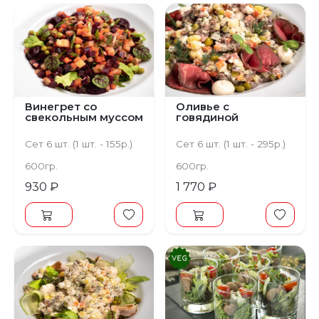
Винегрет со
Оливье с
свекольным муссом
говядиной
Сет 6 шт. (1 шт. - 155р.)
Сет 6 шт. (1 шт. - 295р.)
600гр.
600гр.
930 ₽
1 770 ₽