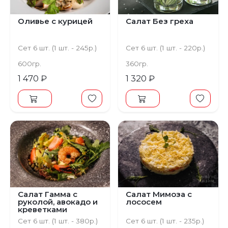
Оливье с курицей
Салат Без греха
Сет 6 шт. (1 шт. - 245р.)
Сет 6 шт. (1 шт. - 220р.)
600гр.
360гр.
1 470 ₽
1 320 ₽
Салат Гамма с
Салат Мимоза с
руколой, авокадо и
лососем
креветками
Сет 6 шт. (1 шт. - 380р.)
Сет 6 шт. (1 шт. - 235р.)