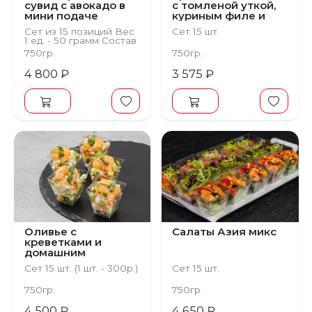
сувид с авокадо в
с томленой уткой,
мини подаче
куриным филе и
тунец
Сет из 15 позиций Вес
Сет 15 шт.
1 ед. - 50 грамм Состав
Креветка су вид,
750гр.
750гр.
гуакамоле, свит чили,
руккола, лола-росса,
4 800 ₽
3 575 ₽
авокадо
Оливье с
Салаты Азия микс
креветками и
домашним
майонезом
Сет 15 шт. (1 шт. - 300р.)
Сет 15 шт.
750гр.
750гр.
4 500 ₽
4 650 ₽