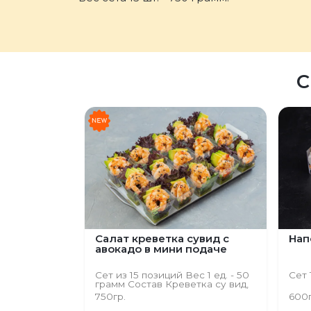
С
Салат креветка сувид с
Нап
авокадо в мини подаче
Сет из 15 позиций Вес 1 ед. - 50
Сет 1
грамм Состав Креветка су вид,
гуакамоле, свит чили, руккола,
750гр.
600
лола-росса, авокадо