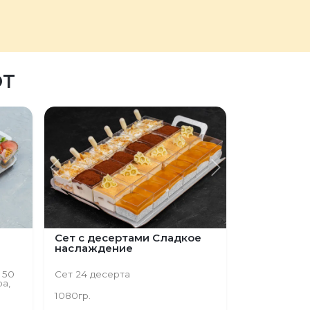
ЮТ
Предыдущий
Следующий
Сет с десертами Сладкое
наслаждение
- 50
Сет 24 десерта
а,
1080гр.