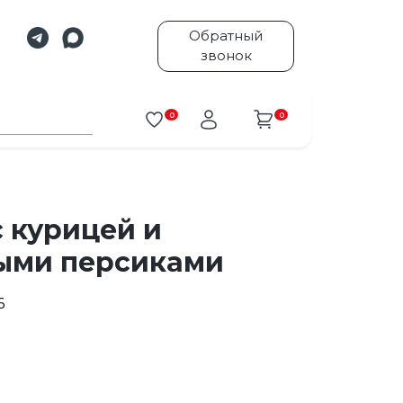
Обратный
звонок
0
0
с курицей и
ыми персиками
6