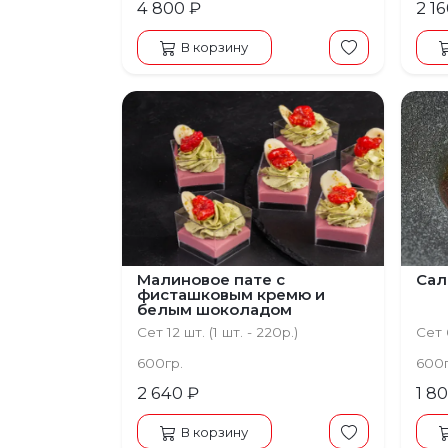
4 800 ₽
2 1
В корзину
Малиновое пате с
Сал
фисташковым кремю и
белым шоколадом
Сет 12 шт. (1 шт. - 220р.)
Сет 6
600гр.
600
2 640 ₽
1 8
В корзину