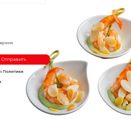
 время
Отправить
ия
Политики
и