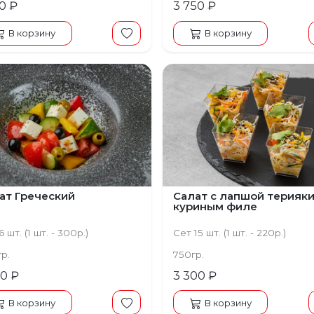
60 ₽
3 750 ₽
В корзину
В корзину
ат Греческий
Салат с лапшой терияки
куриным филе
 шт. (1 шт. - 300р.)
Сет 15 шт. (1 шт. - 220р.)
гр.
750гр.
00 ₽
3 300 ₽
В корзину
В корзину