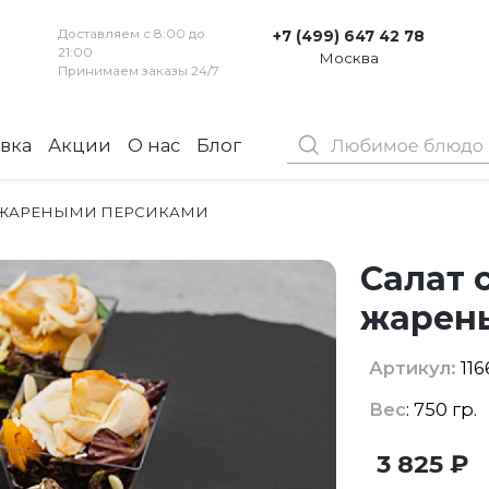
Доставляем с 8:00 до
+7 (499) 647 42 78
21:00
Москва
Принимаем заказы 24/7
вка
Акции
О нас
Блог
Контакты
И ЖАРЕНЫМИ ПЕРСИКАМИ
Салат 
жарен
Артикул:
116
Вес
: 750 гр.
3 825 ₽