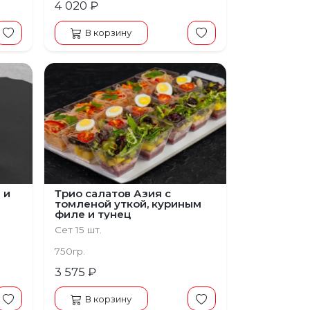
4 020 ₽
В корзину
 и
Трио салатов Азия с
томленой уткой, куриным
филе и тунец
Сет 15 шт.
750гр.
3 575 ₽
В корзину