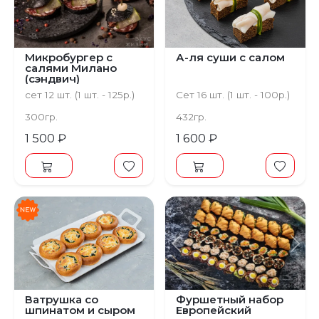
Микробургер с
А-ля суши с салом
салями Милано
(сэндвич)
сет 12 шт. (1 шт. - 125р.)
Сет 16 шт. (1 шт. - 100р.)
300гр.
432гр.
1 500 ₽
1 600 ₽
Предыдущий
С
Ватрушка со
Фуршетный набор
шпинатом и сыром
Европейский