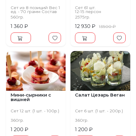
Сет из 8 позиций Вес 1
Сет 61 шт.
ед. - 70 грамм Состав
12-15 персон
Тесто на пирожки,
560гр.
2575гр.
шпинат, сыр
1 360 ₽
12 930 ₽
13500 ₽
Мини-сырники с
Салат Цезарь Веган
вишней
Сет 12 шт. (1 шт. - 100р.)
Сет 6 шт. (1 шт. - 200р.)
360гр.
360гр.
1 200 ₽
1 200 ₽