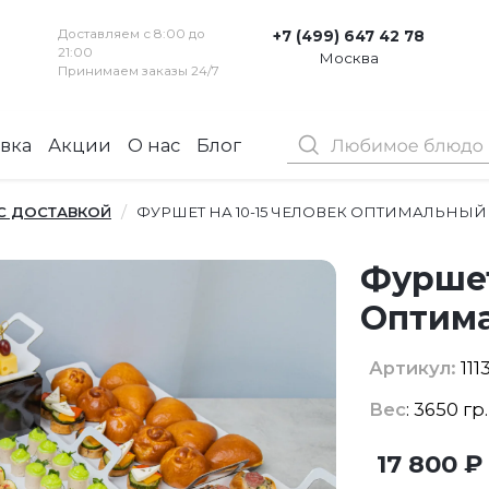
Доставляем с 8:00 до
+7 (499) 647 42 78
21:00
Москва
Принимаем заказы 24/7
вка
Акции
О нас
Блог
Контакты
 С ДОСТАВКОЙ
ФУРШЕТ НА 10-15 ЧЕЛОВЕК ОПТИМАЛЬНЫЙ
Фуршет
Оптим
Артикул:
111
Вес
: 3650 гр
17 800 ₽