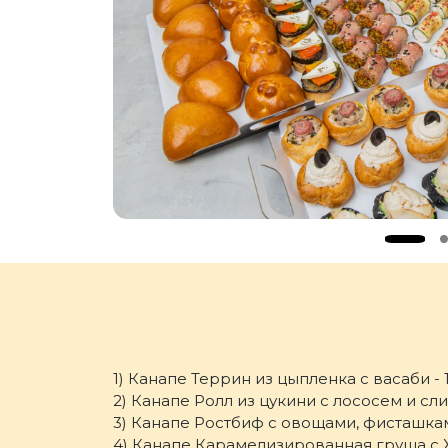
1) Канапе Террин из цыпленка с васаби - 1
2) Канапе Ролл из цукини с лососем и сл
3) Канапе Ростбиф с овощами, фисташками
4) Канапе Карамелизированная груша с Х