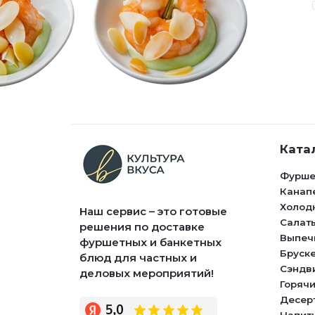
Ката
Фурше
Канап
Холод
Наш сервис – это готовые
Салат
решения по доставке
Выпеч
фуршетных и банкетных
Бруск
блюд для частных и
Сэндв
деловых мероприятий!
Горячи
Десер
Напит