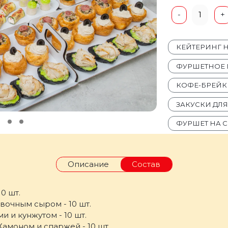
1
-
+
КЕЙТЕРИНГ 
ФУРШЕТНОЕ 
КОФЕ-БРЕЙК
ЗАКУСКИ ДЛ
ФУРШЕТ НА 
Описание
Состав
0 шт.
ивочным сыром - 10 шт.
 и кунжутом - 10 шт.
амоном и спаржей - 10 шт.