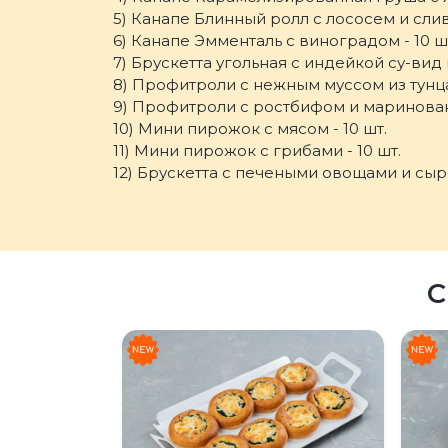
5) Канапе Блинный ролл с лососем и сли
6) Канапе Эмменталь с виноградом - 10 ш
7) Брускетта угольная с индейкой су-вид 
8) Профитроли с нежным муссом из тунца 
9) Профитроли с ростбифом и маринован
10) Мини пирожок с мясом - 10 шт.
11) Мини пирожок с грибами - 10 шт.
12) Брускетта с печеными овощами и сыро
С