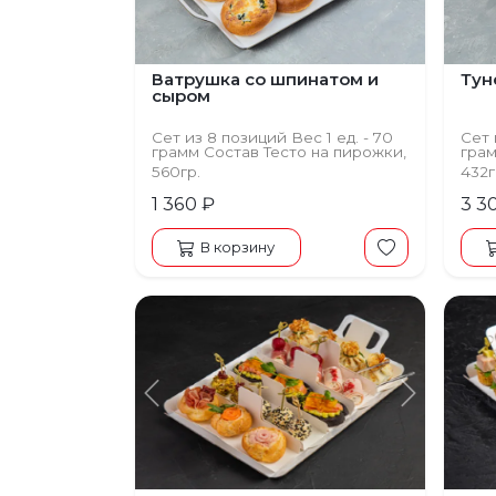
Ватрушка со шпинатом и
Тун
сыром
Сет из 8 позиций Вес 1 ед. - 70
Сет 
грамм Состав Тесто на пирожки,
грам
шпинат, сыр
кунж
560гр.
432г
1 360 ₽
3 3
В корзину
Предыдущий
Следую