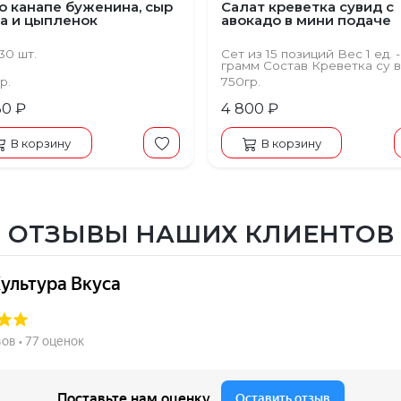
о канапе буженина, сыр
Салат креветка сувид с
а и цыпленок
авокадо в мини подаче
30 шт.
Сет из 15 позиций Вес 1 ед. 
грамм Состав Креветка су в
гуакамоле, свит чили, рукко
р.
750гр.
лола-росса, авокадо
30 ₽
4 800 ₽
В корзину
В корзину
ОТЗЫВЫ НАШИХ КЛИЕНТОВ