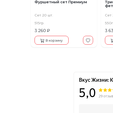
Фуршетный сет Премиум
Три
фет
Сет 20 шт.
Сет 
515гр.
550г
3 260 ₽
3 6
В корзину