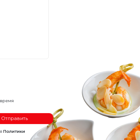
 время
Отправить
ия
Политики