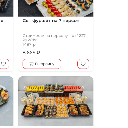
пе
Сет фуршет на 7 персон
Стоимость на персону - от 1227
рублей
1487гр.
8 665 ₽
В корзину