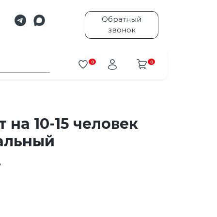
Обратный
звонок
0
0
 на 10-15 человек
альный
3
.