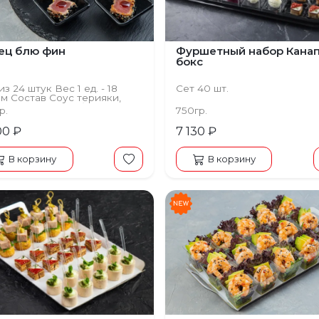
ец блю фин
Фуршетный набор Кана
бокс
из 24 штук Вес 1 ед. - 18
Сет 40 шт.
м Состав Соус терияки,
ут, тунец филе блю фин
р.
750гр.
00 ₽
7 130 ₽
В корзину
В корзину
щий