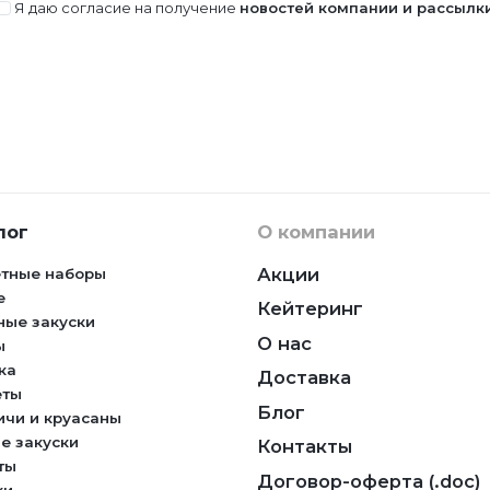
Я даю согласие на получение
новостей компании и рассылк
лог
О компании
Акции
тные наборы
е
Кейтеринг
ные закуски
О нас
ы
ка
Доставка
еты
Блог
ичи и круасаны
е закуски
Контакты
ты
Договор-оферта (.doc)
ки