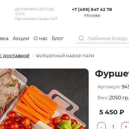
Доставляем с 8:00 до
+7 (499) 647 42 78
21:00
Москва
Принимаем заказы 24/7
вка
Акции
О нас
Блог
Контакты
 С ДОСТАВКОЙ
ФУРШЕТНЫЙ НАБОР ПАТИ
Фурше
Артикул:
94
Вес
: 2050 гр
5 450 ₽
1
-
+