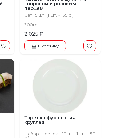
й
творогом и розовым
перцем
Сет 15 шт. (1 шт. - 135 р.)
300гр.
2 025 ₽
В корзину
Тарелка фуршетная
круглая
Набор тарелок - 10 шт. (1 шт. - 50
р.)