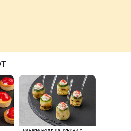
ЮТ
с
Канапе Ролл из цукини с