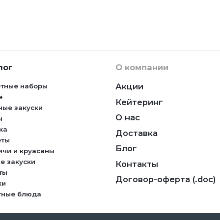
лог
О компании
Акции
тные наборы
е
Кейтеринг
ные закуски
О нас
ы
ка
Доставка
еты
Блог
ичи и круасаны
е закуски
Контакты
ты
Договор-оферта (.doc)
ки
тные блюда