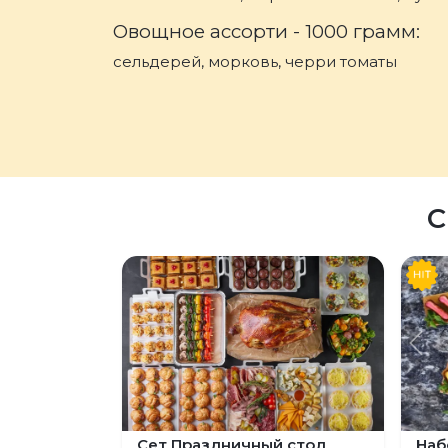
Овощное ассорти - 1000 грамм:
сельдерей, морковь, черри томаты
С
Пред
Сет Праздничный стол
Наб