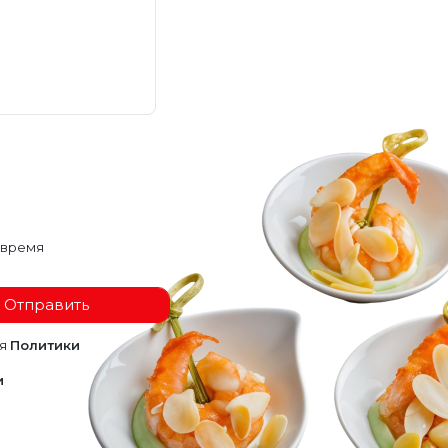
 время
Отправить
ия
Политики
и