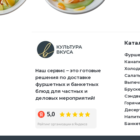
Ката
Фурше
Канап
Холод
Наш сервис – это готовые
Салат
решения по доставке
Выпеч
фуршетных и банкетных
Бруск
блюд для частных и
Сэндв
деловых мероприятий!
Горячи
Десер
Напит
Банке