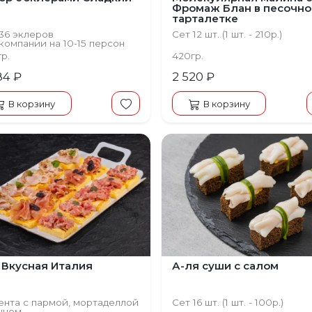
Фромаж Блан в песочно
тарталетке
36 эклеров
Сет 12 шт. (1 шт. - 210р.)
компании на 10-15 персон
гр.
420гр.
84 ₽
2 520 ₽
В корзину
В корзину
 Вкусная Италия
А-ля суши с салом
нта с пармой, мортаделлой
Сет 16 шт. (1 шт. - 100р.)
нцом