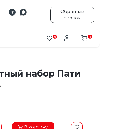
Обратный
звонок
0
0
тный набор Пати
5
.
В корзину