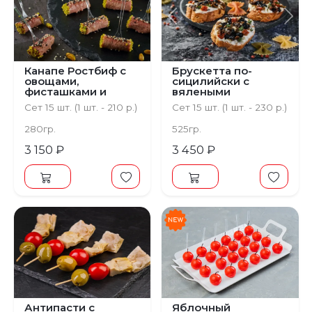
Предыдущий
С
Канапе Ростбиф с
Брускетта по-
овощами,
сицилийски с
фисташками и
вялеными
кунжутом
томатами и
Сет 15 шт. (1 шт. - 210 р.)
Сет 15 шт. (1 шт. - 230 р.)
оливками
280гр.
525гр.
3 150 ₽
3 450 ₽
Антипасти с
Яблочный