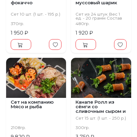
фокаччо
муссовый шарик
Сет 10 шт. (1 шт. - 195 р.)
Сет из 24 штук Вес 1
ед. - 20 грамм Состав
Мусс яблочный,
370гр.
480гр.
бисквит классический,
глазурь зеркальная,
1 950 ₽
1 920 ₽
мята
Сет на компанию
Канапе Ролл из
Мясо и рыба
сёмги со
сливочным сыром и
рукколой
Сет 15 шт. (1 шт. - 250 р.)
2108гр.
300гр.
9 820 ₽
3 750 ₽