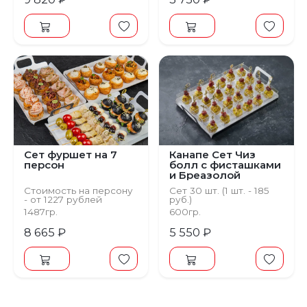
Сет фуршет на 7
Канапе Сет Чиз
персон
болл с фисташками
и Бреазолой
Стоимость на персону
Сет 30 шт. (1 шт. - 185
- от 1227 рублей
руб.)
1487гр.
600гр.
8 665 ₽
5 550 ₽