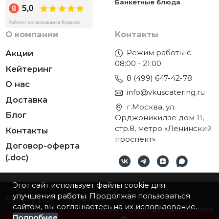
Банкетные блюда
О компании
Контакты
Режим работы с
Акции
08:00 - 21:00
Кейтеринг
8 (499) 647-42-78
О нас
info@vkuscatering.ru
Доставка
г.Москва, ул.
Блог
Орджоникидзе дом 11,
стр.8, метро «Ленинский
Контакты
проспект»
Договор-оферта
(.doc)
Этот сайт использует файлы cookie для
улучшения работы. Продолжая пользоваться
©2026
ИП ТУМАНОВ П.М.
сайтом, вы соглашаетесь на их использование.
Политика конфиденциальности
Подробнее