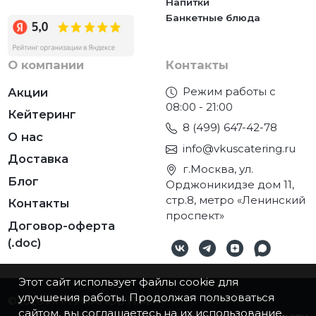
Напитки
Банкетные блюда
О компании
Контакты
Режим работы с
Акции
08:00 - 21:00
Кейтеринг
8 (499) 647-42-78
О нас
info@vkuscatering.ru
Доставка
г.Москва, ул.
Блог
Орджоникидзе дом 11,
стр.8, метро «Ленинский
Контакты
проспект»
Договор-оферта
(.doc)
Этот сайт использует файлы cookie для
улучшения работы. Продолжая пользоваться
©2026
ИП ТУМАНОВ П.М.
сайтом, вы соглашаетесь на их использование.