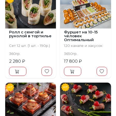
Предыдущий
С
Ролл с семгой и
Фуршет на 10-15
руколой в тортилье
человек
Оптимальный
Сет 12 шт. (1 шт. - 190р.)
120 канапе и закусок
360гр.
3650гр.
2 280 ₽
17 800 ₽
Предыдущий
С