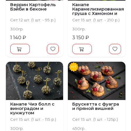
Веррин Картофель
Канапе
Бэйби в беконе
Карамелизированная
груша с Хамоном и
спаржей
Сет 12 шт. (1 шт. - 95 р.)
Сет 15 шт. (1 шт. - 210 р.)
300гр.
300гр.
1 140 ₽
3 150 ₽
Канапе Чиз болл с
Брускетта с фуагра
виноградом и
и пряной вишней
кунжутом
Сет 15 шт. (1 шт. - 115 р.)
Сет 15 шт. (1 шт. - 125р.)
300гр.
450гр.