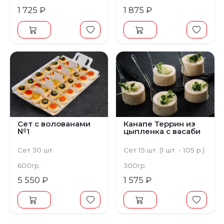
1 725 ₽
1 875 ₽
Сет с волованами
Канапе Террин из
№1
цыпленка с васаби
Сет 30 шт.
Сет 15 шт. (1 шт. - 105 р.)
600гр.
300гр.
5 550 ₽
1 575 ₽