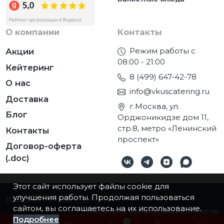
О компании
Контакты
Режим работы с
Акции
08:00 - 21:00
Кейтеринг
8 (499) 647-42-78
О нас
info@vkuscatering.ru
Доставка
г.Москва, ул.
Блог
Орджоникидзе дом 11,
стр.8, метро «Ленинский
Контакты
проспект»
Договор-оферта
(.doc)
Этот сайт использует файлы cookie для
улучшения работы. Продолжая пользоваться
©2026
ИП ТУМАНОВ П.М.
сайтом, вы соглашаетесь на их использование.
Политика конфиденциальности
Подробнее
0