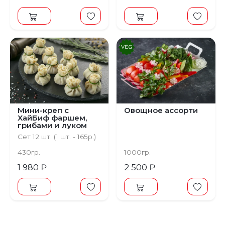
Мини-креп с
Овощное ассорти
ХайБиф фаршем,
грибами и луком
Сет 12 шт. (1 шт. - 165р.)
430гр.
1000гр.
1 980 ₽
2 500 ₽