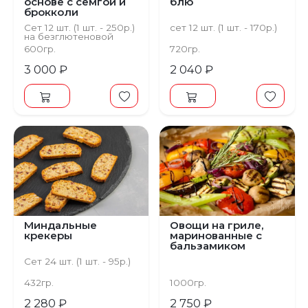
основе с семгой и
блю
брокколи
Сет 12 шт. (1 шт. - 250р.)
сет 12 шт. (1 шт. - 170р.)
на безглютеновой
основе
600гр.
720гр.
3 000 ₽
2 040 ₽
Миндальные
Овощи на гриле,
крекеры
маринованные с
бальзамиком
Сет 24 шт. (1 шт. - 95р.)
432гр.
1000гр.
2 280 ₽
2 750 ₽