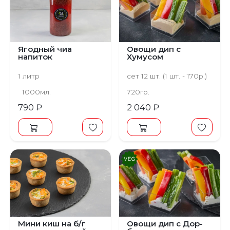
Ягодный чиа
Овощи дип с
напиток
Хумусом
1 литр
сет 12 шт. (1 шт. - 170р.)
1000мл.
720гр.
790 ₽
2 040 ₽
Мини киш на б/г
Овощи дип с Дор-