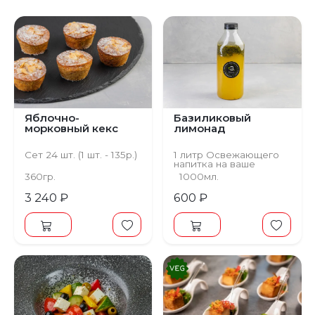
Яблочно-
Базиликовый
морковный кекс
лимонад
Сет 24 шт. (1 шт. - 135р.)
1 литр Освежающего
напитка на ваше
мероприятие
360гр.
1000мл.
3 240 ₽
600 ₽