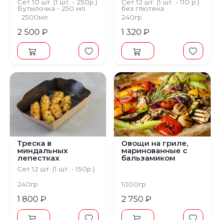
Сет 10 шт. (1 шт. - 250р.)
Сет 12 шт. (1 шт. - 110 р.)
Бутылочка - 250 мл.
без глютена
2500мл.
240гр.
2 500 ₽
1 320 ₽
Треска в
Овощи на гриле,
миндальных
маринованные с
лепестках
бальзамиком
Сет 12 шт. (1 шт. - 150р.)
240гр.
1000гр.
1 800 ₽
2 750 ₽