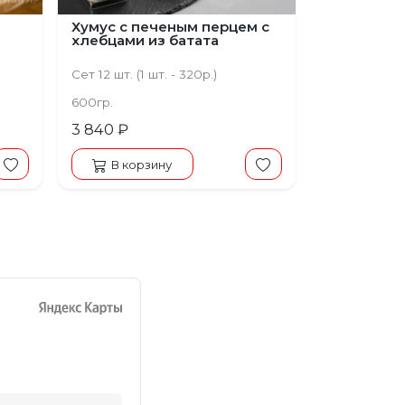
Хумус с печеным перцем с
хлебцами из батата
Сет 12 шт. (1 шт. - 320р.)
600гр.
3 840 ₽
В корзину