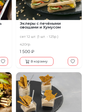
ь
Эклеры с печёными
овощами и Хумусом
сет 12 шт. (1 шт. - 125р.)
420гр.
1 500 ₽
В корзину