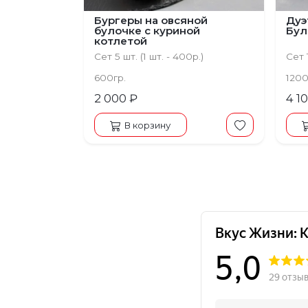
Бургеры на овсяной
Дуэ
булочке с куриной
Бул
котлетой
Сет 5 шт. (1 шт. - 400р.)
Сет 1
600гр.
1200
2 000 ₽
4 1
В корзину