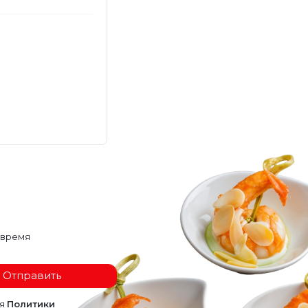
 время
Отправить
ия
Политики