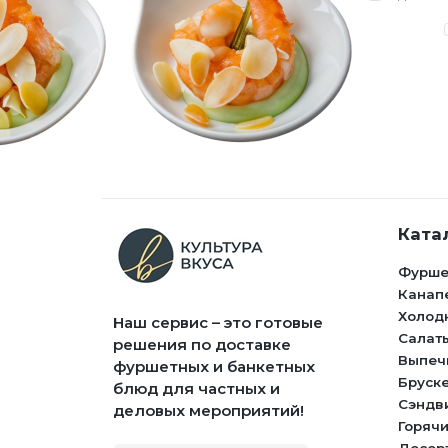
Ката
Фурше
Канап
Холод
Наш сервис – это готовые
Салат
решения по доставке
Выпеч
фуршетных и банкетных
Бруск
блюд для частных и
Сэндв
деловых мероприятий!
Горячи
Десер