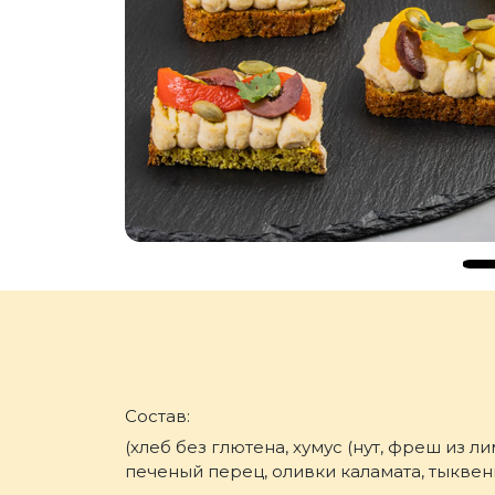
Состав:
(хлеб без глютена, хумус (нут, фреш из ли
печеный перец, оливки каламата, тыкве