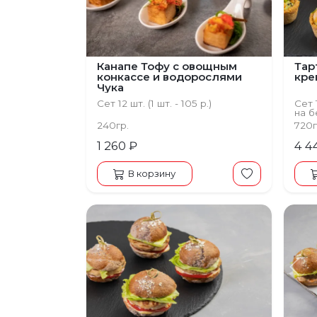
Канапе Тофу с овощным
Тар
конкассе и водорослями
кре
Чука
Сет 12 шт. (1 шт. - 105 р.)
Сет 1
на 
240гр.
720г
1 260 ₽
4 4
В корзину
Пред