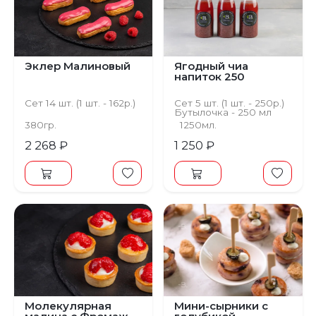
Эклер Малиновый
Ягодный чиа
напиток 250
Сет 14 шт. (1 шт. - 162р.)
Сет 5 шт. (1 шт. - 250р.)
Бутылочка - 250 мл
380гр.
1250мл.
2 268 ₽
1 250 ₽
Молекулярная
Мини-сырники с