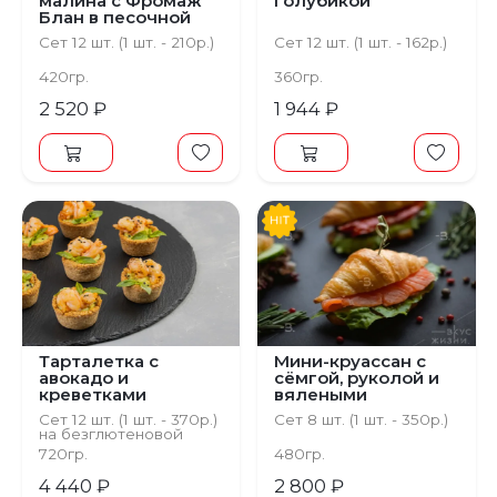
малина с Фромаж
голубикой
Блан в песочной
тарталетке
Сет 12 шт. (1 шт. - 210р.)
Сет 12 шт. (1 шт. - 162р.)
420гр.
360гр.
2 520 ₽
1 944 ₽
Тарталетка с
Мини-круассан с
авокадо и
сёмгой, руколой и
креветками
вялеными
томатами
Сет 12 шт. (1 шт. - 370р.)
Сет 8 шт. (1 шт. - 350р.)
на безглютеновой
основе
720гр.
480гр.
4 440 ₽
2 800 ₽