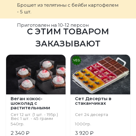
Брошет из телятины с бейби картофелем
- 5 шт.
Приготовлен на 10-12 персон
С ЭТИМ ТОВАРОМ
ЗАКАЗЫВАЮТ
Предыдущий
С
Веган кокос-
Сет Десерты в
шоколад с
стаканчиках
растительными
сливками
Сет 12 шт. (1 шт. - 195р.)
Сет 24 десерта
Вес 1 шт. - 45 грамм
540гр.
1000гр.
2 340 ₽
3 920 ₽