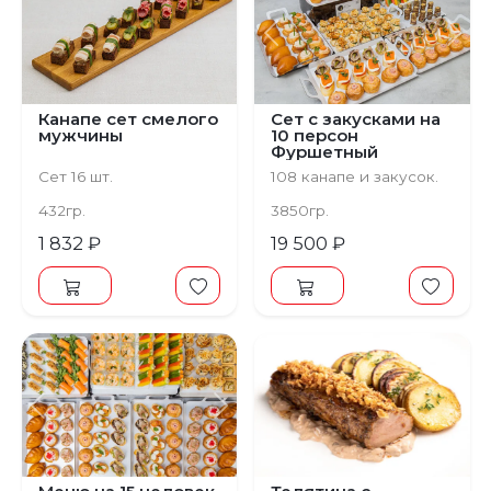
Предыдущий
С
Канапе сет смелого
Сет с закусками на
мужчины
10 персон
Фуршетный
Сет 16 шт.
108 канапе и закусок.
432гр.
3850гр.
1 832 ₽
19 500 ₽
Предыдущий
Следующий