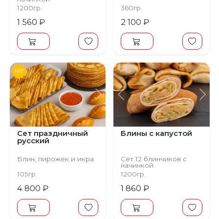
(1 шт. - 130 р.)
1200гр.
360гр.
1 560 ₽
2 100 ₽
Предыдущий
Следующий
Предыдущий
С
Сет праздничный
Блины с капустой
русский
Блин, пирожек и икра
Сет 12 блинчиков с
начинкой
(1 шт. - 155 р.)
105гр.
1200гр.
4 800 ₽
1 860 ₽