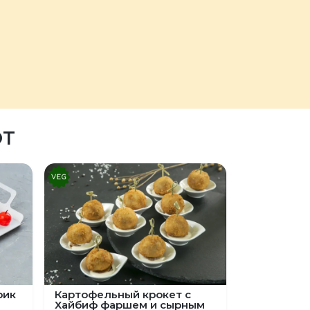
ЮТ
рик
Картофельный крокет с
Хайбиф фаршем и сырным