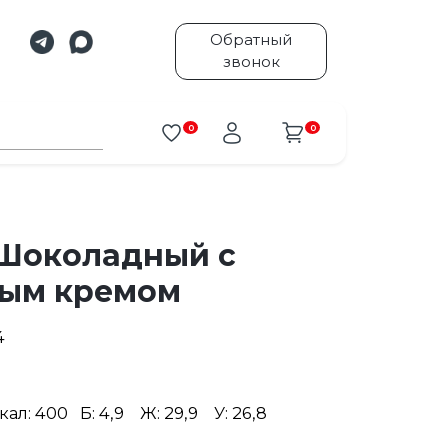
Обратный
звонок
0
0
 Шоколадный с
ным кремом
4
Ккал: 400 Б: 4,9 Ж: 29,9 У: 26,8