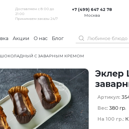
Доставляем с 8:00 до
+7 (499) 647 42 78
21:00
Москва
Принимаем заказы 24/7
вка
Акции
О нас
Блог
Контакты
 ШОКОЛАДНЫЙ С ЗАВАРНЫМ КРЕМОМ
Эклер
завар
Артикул:
35
Вес
: 380 гр.
На 100 гр.
: 