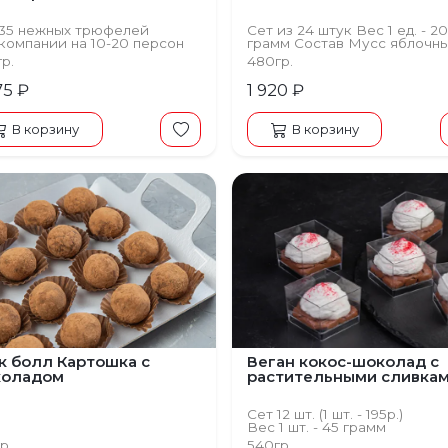
 35 нежных трюфелей
Сет из 24 штук Вес 1 ед. - 2
компании на 10-20 персон
грамм Состав Мусс яблочны
бисквит классический, глаз
гр.
480гр.
зеркальная, мята
75 ₽
1 920 ₽
В корзину
В корзину
ыдущий
Следующий
к болл Картошка с
Веган кокос-шоколад с
оладом
растительными сливка
Сет 12 шт. (1 шт. - 195р.)
Вес 1 шт. - 45 грамм
р.
540гр.