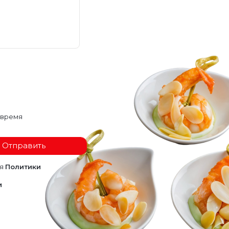
 время
Отправить
ия
Политики
и