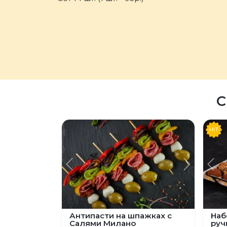
С
Предыдущий
Следую
Пред
Антипасти на шпажках с
Наб
Салями Милано
руч