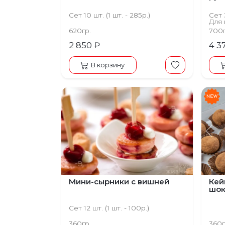
Cет 10 шт. (1 шт. - 285р.)
Сет
Для 
620гр.
700
2 850 ₽
4 3
В корзину
Пред
Мини-сырники с вишней
Кей
шок
Сет 12 шт. (1 шт. - 100р.)
360гр.
360г