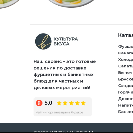
Ката
Фурше
Канап
Холод
Наш сервис – это готовые
Салат
решения по доставке
Выпеч
фуршетных и банкетных
Бруск
блюд для частных и
Сэндв
деловых мероприятий!
Горячи
Десер
Напит
Банке
©2026
ИП ТУМАНОВ П.М.