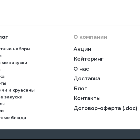
лог
О компании
Акции
тные наборы
е
Кейтеринг
ные закуски
О нас
ы
ка
Доставка
еты
Блог
ичи и круасаны
е закуски
Контакты
ты
Договор-оферта (.doc)
ки
тные блюда