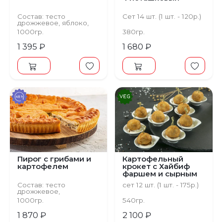
Состав: тесто
Сет 14 шт. (1 шт. - 120р.)
дрожжевое, яблоко,
корица
1000гр.
380гр.
1 395 ₽
1 680 ₽
Пирог с грибами и
Картофельный
картофелем
крокет с Хайбиф
фаршем и сырным
соусом
Состав: тесто
сет 12 шт. (1 шт. - 175р.)
дрожжевое,
картофель,
1000гр.
540гр.
шампиньоны, лук
репчатый
1 870 ₽
2 100 ₽