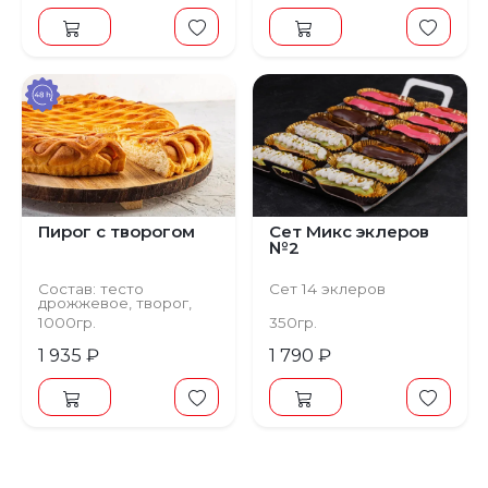
Пирог с творогом
Сет Микс эклеров
№2
Состав: тесто
Сет 14 эклеров
дрожжевое, творог,
сахар, ванильный
1000гр.
350гр.
экстракт
1 935 ₽
1 790 ₽