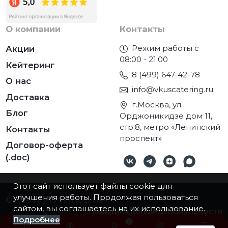
О компании
Контакты
Режим работы с
Акции
08:00 - 21:00
Кейтеринг
8 (499) 647-42-78
О нас
info@vkuscatering.ru
Доставка
г.Москва, ул.
Блог
Орджоникидзе дом 11,
стр.8, метро «Ленинский
Контакты
проспект»
Договор-оферта
(.doc)
Этот сайт использует файлы cookie для
улучшения работы. Продолжая пользоваться
©2026
ИП ТУМАНОВ П.М.
сайтом, вы соглашаетесь на их использование.
Политика конфиденциальности
Подробнее
0