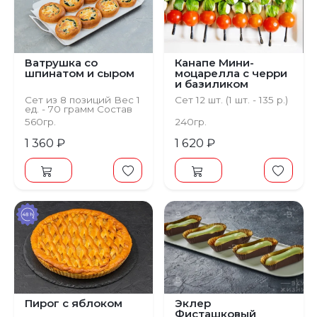
Ватрушка со
Канапе Мини-
шпинатом и сыром
моцарелла с черри
и базиликом
Сет из 8 позиций Вес 1
Сет 12 шт. (1 шт. - 135 р.)
ед. - 70 грамм Состав
Тесто на пирожки,
560гр.
240гр.
шпинат, сыр
1 360 ₽
1 620 ₽
Пирог с яблоком
Эклер
Фисташковый