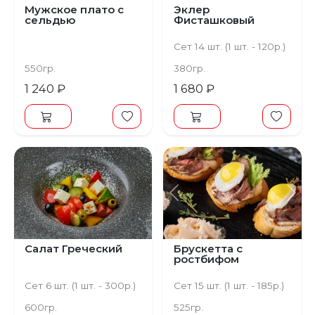
Мужское плато с
Эклер
сельдью
Фисташковый
Сет 14 шт. (1 шт. - 120р.)
550гр.
380гр.
1 240 ₽
1 680 ₽
Предыдущий
С
Салат Греческий
Брускетта с
ростбифом
Сет 6 шт. (1 шт. - 300р.)
Сет 15 шт. (1 шт. - 185р.)
600гр.
525гр.