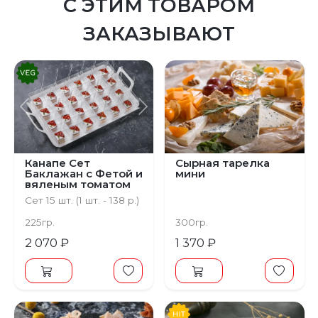
С ЭТИМ ТОВАРОМ
ЗАКАЗЫВАЮТ
Предыдущий
Следующий
Канапе Сет
Сырная тарелка
Баклажан с Фетой и
мини
вяленым томатом
Сет 15 шт. (1 шт. - 138 р.)
225гр.
300гр.
2 070 ₽
1 370 ₽