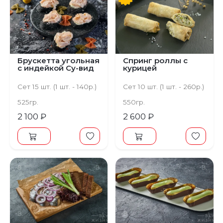
Брускетта угольная
Спринг роллы с
с индейкой Су-вид
курицей
Сет 15 шт. (1 шт. - 140р.)
Сет 10 шт. (1 шт. - 260р.)
525гр.
550гр.
2 100 ₽
2 600 ₽