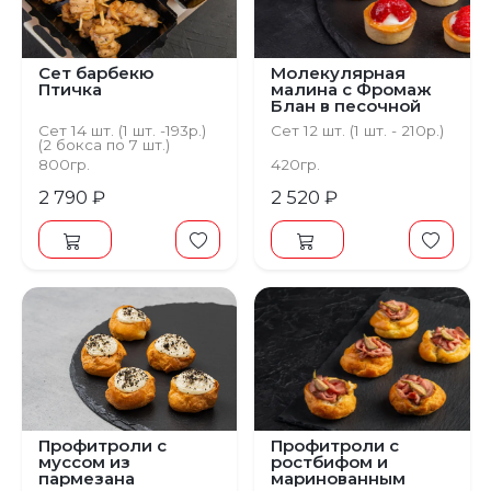
Сет барбекю
Молекулярная
Птичка
малина с Фромаж
Блан в песочной
тарталетке
Сет 14 шт. (1 шт. -193р.)
Сет 12 шт. (1 шт. - 210р.)
(2 бокса по 7 шт.)
800гр.
420гр.
2 790 ₽
2 520 ₽
Профитроли с
Профитроли с
муссом из
ростбифом и
пармезана
маринованным