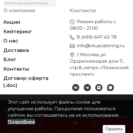
О компании
Контакты
Режим работы с
Акции
08:00 - 21:00
Кейтеринг
8 (499) 647-42-78
О нас
info@vkuscatering.ru
Доставка
г.Москва, ул.
Блог
Орджоникидзе дом 11,
стр.8, метро «Ленинский
Контакты
проспект»
Договор-оферта
(.doc)
Этот сайт использует файлы cookie для
улучшения работы. Продолжая пользоваться
©2026
ИП ТУМАНОВ П.М.
сайтом, вы соглашаетесь на их использование.
Политика конфиденциальности
Подробнее
0
Принять