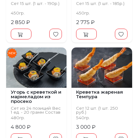
огурцом
Сет 15 шт. (1 шт. - 190р.)
Сет 15 шт. (1 шт. - 185р.)
450гр.
450гр.
2 850 ₽
2 775 ₽
Угорь с креветкой и
Креветка жареная
мармеладом из
Темпура
просеко
Сет из 24 позиций Вес
Сет 12 шт. (1 шт. 250
1 ед. - 20 грамм Состав
руб.)
Угорь, сыр
480гр.
540гр.
твороженный, базилик
4 800 ₽
3 000 ₽