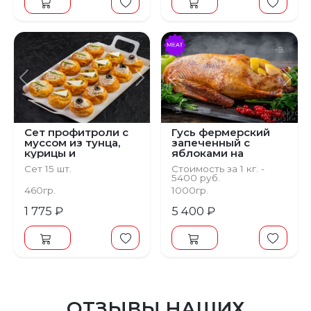
Предыдущий
Следующий
Предыдущий
С
Сет профитроли с
Гусь фермерский
муссом из тунца,
запеченный с
курицы и
яблоками на
запеченных
зерновом откорме
Сет 15 шт.
Стоимость за 1 кг. -
овощей с брынзой
5400 руб.
Минимальный вес
460гр.
1000гр.
блюда 3 кг.
1 775 ₽
5 400 ₽
ОТЗЫВЫ НАШИХ