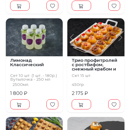
Предыдущий
С
Лимонад
Трио профитролей
Классический
с ростбифом,
снежный крабом и
ветчиной
Сет 10 шт. (1 шт. - 180р.)
Сет 15 шт.
Бутылочка - 250 мл
2500мл.
450гр.
1 800 ₽
2 175 ₽