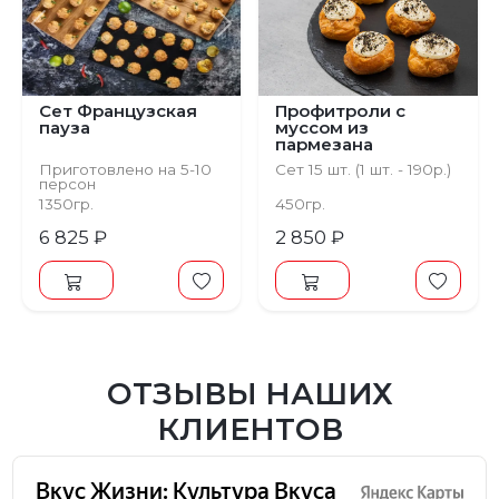
Предыдущий
Следующий
Сет Французская
Профитроли с
пауза
муссом из
пармезана
Приготовлено на 5-10
Сет 15 шт. (1 шт. - 190р.)
персон
1350гр.
450гр.
6 825 ₽
2 850 ₽
ОТЗЫВЫ НАШИХ
КЛИЕНТОВ