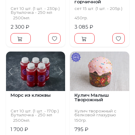
горчичной
заправкой
Сет 10 шт. (1 шт. - 230р.)
сет 15 шт. (1 шт. - 205р.)
Бутылочка - 250 мл
2500мл.
450гр.
2 300 ₽
3 085 ₽
Предыдущий
Следующий
Морс из клюквы
Кулич Малыш
Творожный
Сет 10 шт. (1 шт. - 170р.)
Кулич творожный с
Бутылочка - 250 мл
белковой глазурью
(Бездрожжевой,
2500мл.
150гр.
творог 9%,
сливочное масло).
1 700 ₽
795 ₽