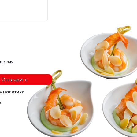
 время
Отправить
ия
Политики
и