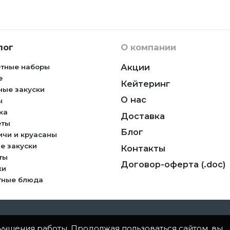
лог
О компании
Акции
тные наборы
е
Кейтеринг
ные закуски
О нас
ы
ка
Доставка
еты
Блог
ичи и круасаны
е закуски
Контакты
ты
Договор-оферта (.doc)
ки
тные блюда
улучшения работы. Продолжая пользоваться сайтом, вы