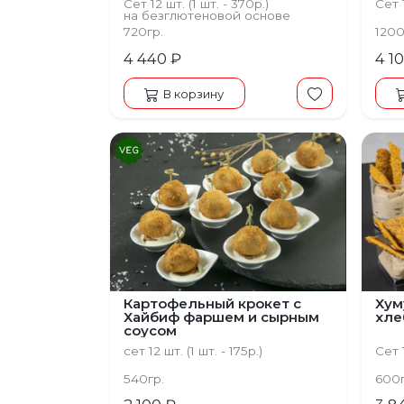
Сет 12 шт. (1 шт. - 370р.)
Сет 1
на безглютеновой основе
720гр.
1200
4 440 ₽
4 1
В корзину
Картофельный крокет с
Хум
Хайбиф фаршем и сырным
хле
соусом
сет 12 шт. (1 шт. - 175р.)
Сет 1
540гр.
600