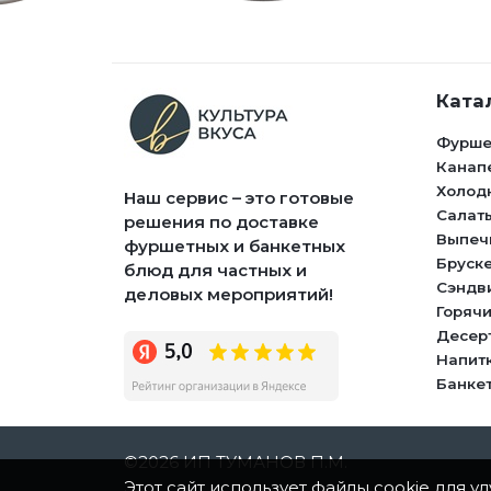
Ката
Фурше
Канап
Холод
Наш сервис – это готовые
Салат
решения по доставке
Выпеч
фуршетных и банкетных
Бруск
блюд для частных и
Сэндв
деловых мероприятий!
Горячи
Десер
Напит
Банке
©2026
ИП ТУМАНОВ П.М.
Этот сайт использует файлы cookie для 