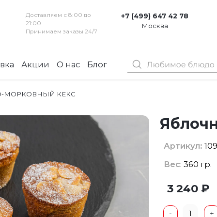
Доставляем с 8:00 до
+7 (499) 647 42 78
21:00
Москва
Принимаем заказы 24/7
вка
Акции
О нас
Блог
Контакты
-МОРКОВНЫЙ КЕКС
Яблочн
Артикул:
10
Вес
: 360 гр.
3 240 ₽
1
-
+