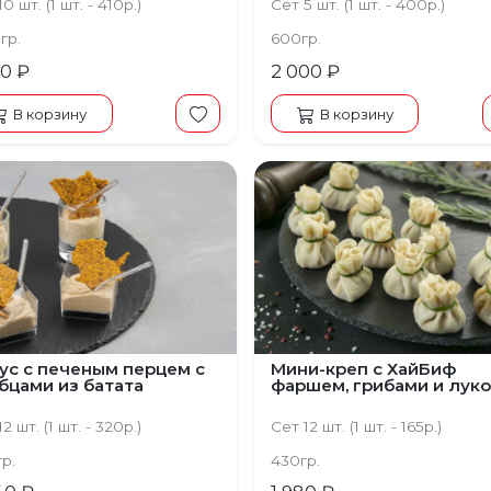
0 шт. (1 шт. - 410р.)
Сет 5 шт. (1 шт. - 400р.)
гр.
600гр.
00 ₽
2 000 ₽
В корзину
В корзину
ус с печеным перцем с
Мини-креп с ХайБиф
бцами из батата
фаршем, грибами и лук
2 шт. (1 шт. - 320р.)
Сет 12 шт. (1 шт. - 165р.)
гр.
430гр.