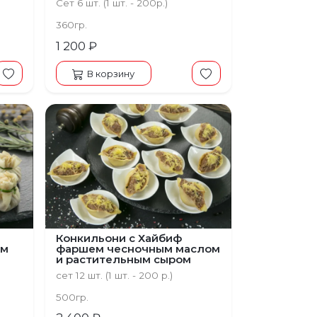
Сет 6 шт. (1 шт. - 200р.)
360гр.
1 200 ₽
В корзину
Конкильони с Хайбиф
ом
фаршем чесночным маслом
и растительным сыром
сет 12 шт. (1 шт. - 200 р.)
500гр.