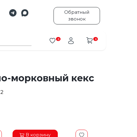
Обратный
звонок
0
0
о-морковный кекс
92
В корзину