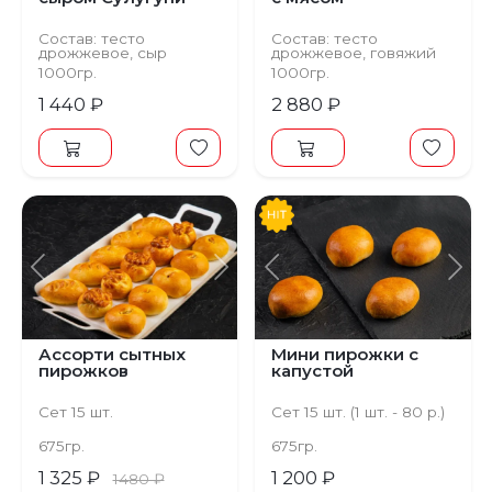
Состав: тесто
Состав: тесто
дрожжевое, сыр
дрожжевое, говяжий
Сулугуни, капуста,
фарш
1000гр.
1000гр.
масло сливочное
1 440 ₽
2 880 ₽
Предыдущий
Следующий
Предыдущий
С
Ассорти сытных
Мини пирожки с
пирожков
капустой
Сет 15 шт.
Сет 15 шт. (1 шт. - 80 р.)
675гр.
675гр.
1 325 ₽
1 200 ₽
1480 ₽