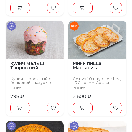
Кулич Малыш
Мини пицца
Творожный
Маргарита
Кулич творожный с
Сет из 10 штук вес 1 ед.
белковой глазурью
- 70 грамм Состав
(Бездрожжевой,
Тесто дрожжевое,
150гр.
700гр.
творог 9%,
помидоры, сыр,
сливочное масло).
томатный соус
795 ₽
2 600 ₽