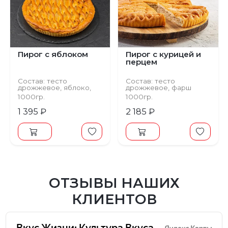
Пирог с яблоком
Пирог с курицей и
перцем
Состав: тесто
Состав: тесто
дрожжевое, яблоко,
дрожжевое, фарш
корица
куриный, перец
1000гр.
1000гр.
болгарский, лук
репчатый, масло
1 395 ₽
2 185 ₽
растительное
ОТЗЫВЫ НАШИХ
КЛИЕНТОВ