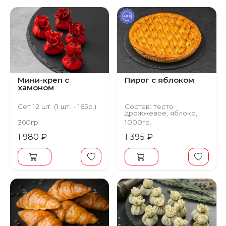
Мини-креп с
Пирог с яблоком
хамоном
Сет 12 шт. (1 шт. - 165р.)
Состав: тесто
дрожжевое, яблоко,
корица
360гр.
1000гр.
1 980 ₽
1 395 ₽