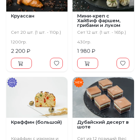
Круассан
Мини-креп с
ХайБиф фаршем,
грибами и луком
Сет 20 шт. (1 шт. - 110р.)
Сет 12 шт. (1 шт. - 165р.)
1200гр.
430гр.
2 200 ₽
1 980 ₽
Краффин (большой)
Дубайский десерт в
шоте
Краффин с изюмом и
Сет из 12 позиций Вес