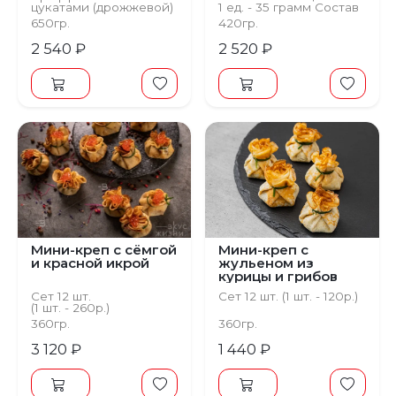
цукатами (дрожжевой)
1 ед. - 35 грамм Состав
Бисквит с какао на
650гр.
420гр.
миндальной муке,
фисташковя начинка,
2 540 ₽
2 520 ₽
крем чиз
Мини-креп с сёмгой
Мини-креп с
и красной икрой
жульеном из
курицы и грибов
Сет 12 шт.
Сет 12 шт. (1 шт. - 120р.)
(1 шт. - 260р.)
360гр.
360гр.
3 120 ₽
1 440 ₽