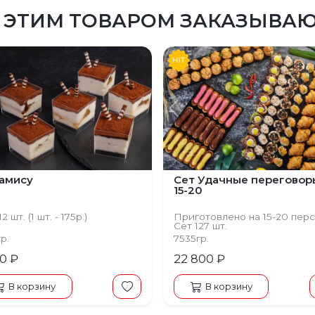
 ЭТИМ ТОВАРОМ ЗАКАЗЫВА
щий
Предыдущий
амису
Сет Удачные переговор
15-20
2 шт. (1 шт. - 175р.)
Приготовлено на 15-20 пер
Сет 127 шт.
гр.
7535гр.
00 ₽
22 800 ₽
В корзину
В корзину