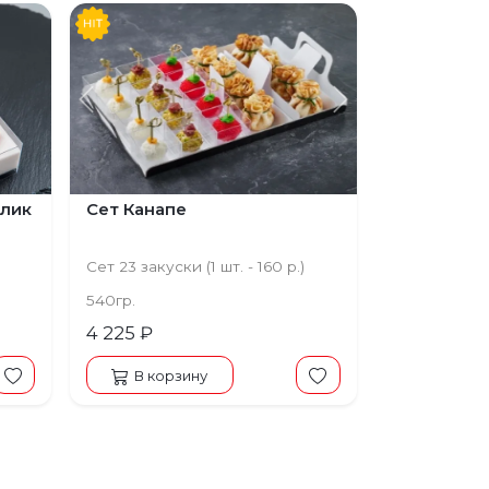
Предыдущий
Следующий
илик
Сет Канапе
Сет 23 закуски (1 шт. - 160 р.)
540гр.
4 225 ₽
В корзину