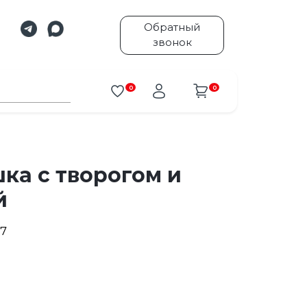
Обратный
звонок
0
0
ка с творогом и
й
7