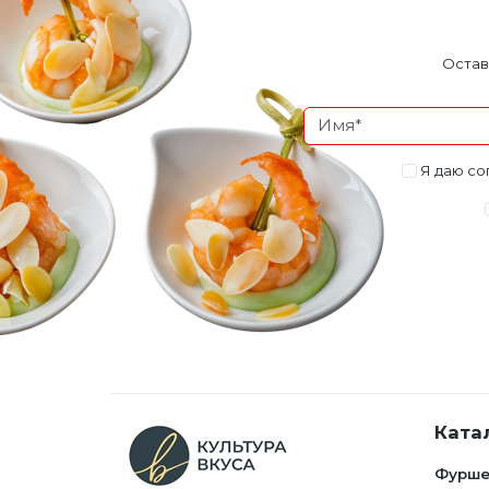
Остав
Я даю со
Ката
Фурше