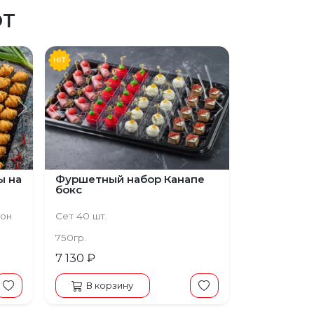
ЮТ
Следующий
Предыдущий
Следующий
ы на
Фуршетный набор Канапе
бокс
сон
Сет 40 шт.
750гр.
7 130 ₽
В корзину