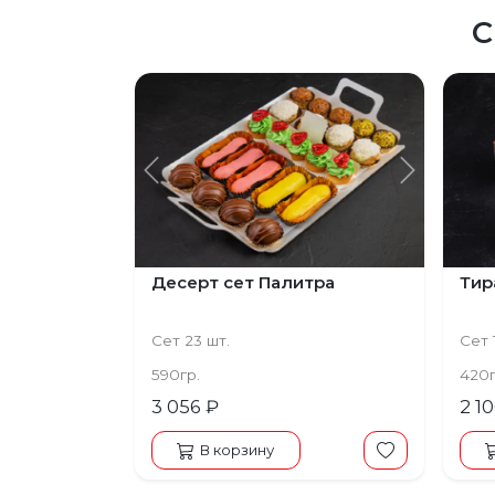
С
Предыдущий
Следую
Десерт сет Палитра
Тир
Сет 23 шт.
Сет 1
590гр.
420
3 056 ₽
2 1
В корзину