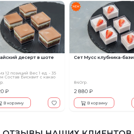
айский десерт в шоте
Сет Мусс клубника-баз
из 12 позиций Вес 1 ед. - 35
м Состав Бисквит с какао
индальной муке,
гр.
840гр.
ашковя начинка, крем чиз
20 ₽
2 880 ₽
В корзину
В корзину
ОТЗЫВЫ НАШИХ КЛИЕНТОВ