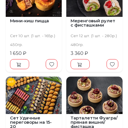
Мини-киш пицца
Меренговый рулет
с фисташками
Сет 10 шт. (1 шт. - 165р.)
Сет 12 шт. (1 шт. - 280р.)
450гр.
480гр.
1 650 ₽
3 360 ₽
Предыдущий
Следующий
Сет Удачные
Тарталетти Фуагра/
переговоры на 15-
пряная вишня/
20
фисташка