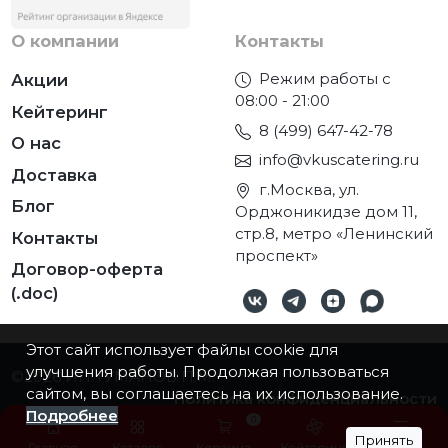
О компании
Контакты
Режим работы с
Акции
08:00 - 21:00
Кейтеринг
8 (499) 647-42-78
О нас
info@vkuscatering.ru
Доставка
г.Москва, ул.
Блог
Орджоникидзе дом 11,
стр.8, метро «Ленинский
Контакты
проспект»
Договор-оферта
(.doc)
Этот сайт использует файлы cookie для
улучшения работы. Продолжая пользоваться
©2026
ИП ТУМАНОВ П.М.
сайтом, вы соглашаетесь на их использование.
Политика конфиденциальности
Подробнее
0
Принять