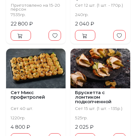
Приготовлено на 15-20
Сет 12 шт. (1 шт. - 170р.)
персон
Сет 127 шт.
7535гр.
240гр.
22 800 ₽
2 040 ₽
Сет Микс
Брускетта с
профитролей
ломтиком
подкопченной
курицы и домашним
Сет 40 шт.
Сет 15 шт. (1 шт. - 135р.)
Песто
1220гр.
525гр.
4 800 ₽
2 025 ₽