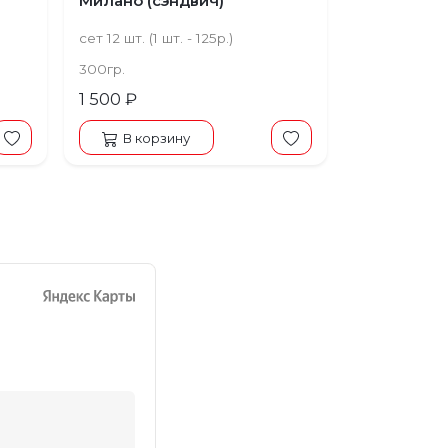
Милано (сэндвич)
сет 12 шт. (1 шт. - 125р.)
300гр.
1 500 ₽
В корзину