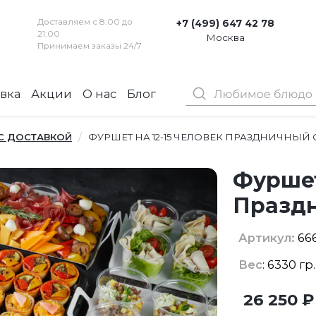
Доставляем с 8:00 до
+7 (499) 647 42 78
21:00
Москва
Принимаем заказы 24/7
вка
Акции
О нас
Блог
Контакты
 С ДОСТАВКОЙ
ФУРШЕТ НА 12-15 ЧЕЛОВЕК ПРАЗДНИЧНЫЙ
Фуршет
Праздн
Артикул:
66
Вес
: 6330 гр
26 250 ₽