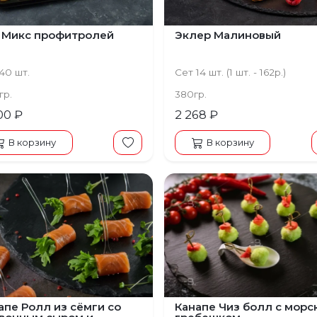
 Микс профитролей
Эклер Малиновый
40 шт.
Сет 14 шт. (1 шт. - 162р.)
гр.
380гр.
00 ₽
2 268 ₽
В корзину
В корзину
апе Ролл из сёмги со
Канапе Чиз болл с морс