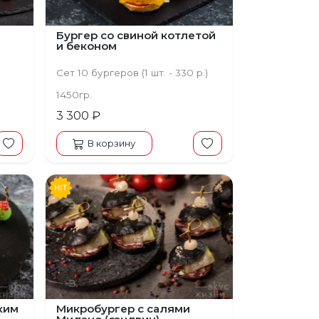
Бургер со свиной котлетой
и беконом
Сет 10 бургеров (1 шт. - 330 р.)
1450гр.
3 300 ₽
В корзину
ким
Микробургер с салями