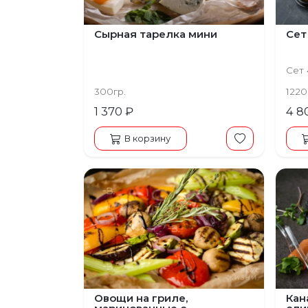
Сырная тарелка мини
Сет
Сет 
300гр.
1220
1 370 ₽
4 8
В корзину
Овощи на гриле,
Кан