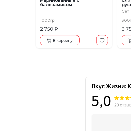
маринованные с
сли
бальзамиком
рук
Сет 1
1000гр.
300
2 750 ₽
3 7
В корзину