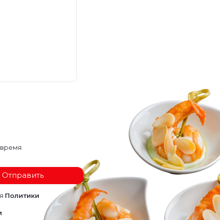
 время
Отправить
ия
Политики
и