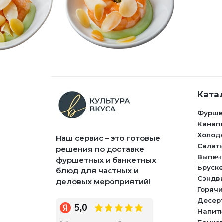
Ката
Фурше
Канап
Холод
Наш сервис – это готовые
Салат
решения по доставке
Выпеч
фуршетных и банкетных
Бруск
блюд для частных и
Сэндв
деловых мероприятий!
Горячи
Десер
Напит
Банке