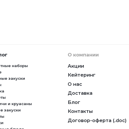
лог
О компании
Акции
тные наборы
е
Кейтеринг
ные закуски
О нас
ы
ка
Доставка
еты
Блог
ичи и круасаны
е закуски
Контакты
ты
Договор-оферта (.doc)
ки
тные блюда