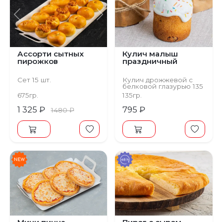
Предыдущий
Следующий
Ассорти сытных
Кулич малыш
пирожков
праздничный
Сет 15 шт.
Кулич дрожжевой с
белковой глазурью 135
гр
675гр.
135гр.
1 325 ₽
795 ₽
1480 ₽