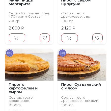
Мини пицца
Пирог с сыром
Маргарита
Сулугуни
Сет из 10 штук вес 1 ед.
Состав: тесто
- 70 грамм Состав
дрожжевое, сыр
Тесто дрожжевое,
Сулугуни, сыр
700гр.
1000гр.
помидоры, сыр,
Моцарелла, масло
томатный соус
сливочное
2 600 ₽
2 120 ₽
Пирог с
Пирог Суздальский
картофелем и
с мясом
сыром
Состав: тесто
Состав: тесто
дрожжевое,
дрожжевое, говяжий
картофель, сыр
фарш
1000гр.
1000гр.
Сулугуни, зелень
(укроп, петрушка), лук