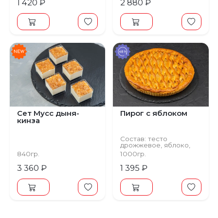
1 420 ₽
2 880 ₽
репчатый, масло
сливочное
Сет Мусс дыня-
Пирог с яблоком
кинза
Состав: тесто
дрожжевое, яблоко,
корица
840гр.
1000гр.
3 360 ₽
1 395 ₽