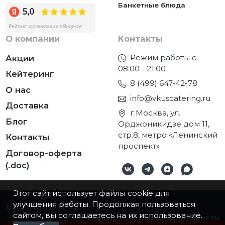
Банкетные блюда
О компании
Контакты
Режим работы с
Акции
08:00 - 21:00
Кейтеринг
8 (499) 647-42-78
О нас
info@vkuscatering.ru
Доставка
г.Москва, ул.
Блог
Орджоникидзе дом 11,
стр.8, метро «Ленинский
Контакты
проспект»
Договор-оферта
(.doc)
Этот сайт использует файлы cookie для
улучшения работы. Продолжая пользоваться
©2026
ИП ТУМАНОВ П.М.
сайтом, вы соглашаетесь на их использование.
Политика конфиденциальности