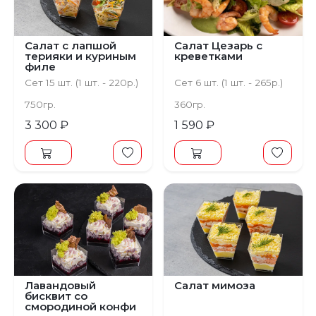
Салат с лапшой
Салат Цезарь с
терияки и куриным
креветками
филе
Сет 15 шт. (1 шт. - 220р.)
Сет 6 шт. (1 шт. - 265р.)
750гр.
360гр.
3 300 ₽
1 590 ₽
Лавандовый
Салат мимоза
бисквит со
смородиной конфи