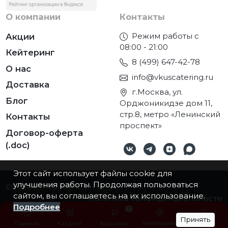
О компании
Контакты
Режим работы с
Акции
08:00 - 21:00
Кейтеринг
8 (499) 647-42-78
О нас
info@vkuscatering.ru
Доставка
г.Москва, ул.
Блог
Орджоникидзе дом 11,
стр.8, метро «Ленинский
Контакты
проспект»
Договор-оферта
(.doc)
Этот сайт использует файлы cookie для
улучшения работы. Продолжая пользоваться
©2026
ИП ТУМАНОВ П.М.
сайтом, вы соглашаетесь на их использование.
Политика конфиденциальности
Подробнее
0
Принять