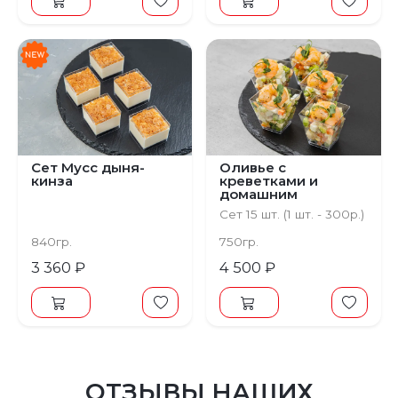
Сет Мусс дыня-
Оливье с
кинза
креветками и
домашним
майонезом
Сет 15 шт. (1 шт. - 300р.)
840гр.
750гр.
3 360 ₽
4 500 ₽
ОТЗЫВЫ НАШИХ