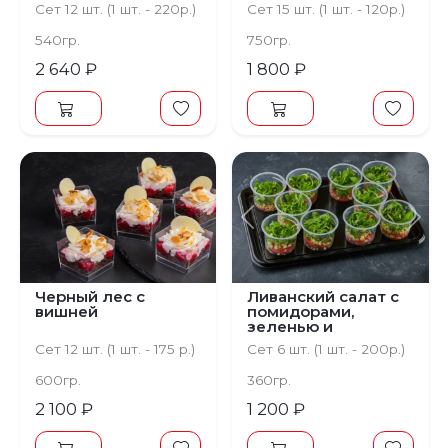
и ванильным крем-
Сет 12 шт. (1 шт. - 220р.)
Сет 15 шт. (1 шт. - 120р.)
чизом
540гр.
750гр.
2 640 ₽
1 800 ₽
Предыдущий
С
Черный лес с
Ливанский салат с
вишней
помидорами,
зеленью и
булгуром
Сет 12 шт. (1 шт. - 175 р.)
Сет 6 шт. (1 шт. - 200р.)
600гр.
360гр.
2 100 ₽
1 200 ₽