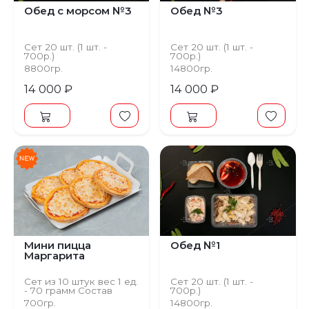
Обед с морсом №3
Обед №3
Сет 20 шт. (1 шт. -
Сет 20 шт. (1 шт. -
700р.)
700р.)
8800гр.
14800гр.
14 000 ₽
14 000 ₽
Мини пицца
Обед №1
Маргарита
Сет из 10 штук вес 1 ед.
Сет 20 шт. (1 шт. -
- 70 грамм Состав
700р.)
Тесто дрожжевое,
700гр.
14800гр.
помидоры, сыр,