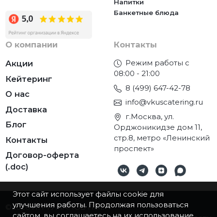
Напитки
Банкетные блюда
О компании
Контакты
Режим работы с
Акции
08:00 - 21:00
Кейтеринг
8 (499) 647-42-78
О нас
info@vkuscatering.ru
Доставка
г.Москва, ул.
Блог
Орджоникидзе дом 11,
стр.8, метро «Ленинский
Контакты
проспект»
Договор-оферта
(.doc)
Этот сайт использует файлы cookie для
улучшения работы. Продолжая пользоваться
©2026
ИП ТУМАНОВ П.М.
сайтом, вы соглашаетесь на их использование.