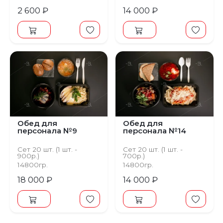
томатный соус
2 600 ₽
14 000 ₽
Обед для
Обед для
персонала №9
персонала №14
Сет 20 шт. (1 шт. -
Сет 20 шт. (1 шт. -
900р.)
700р.)
14800гр.
14800гр.
18 000 ₽
14 000 ₽