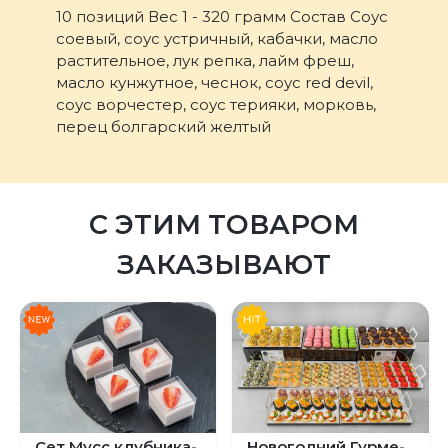
10 позиций Вес 1 - 320 грамм Состав Соус
соевый, соус устричный, кабачки, масло
растительное, лук репка, лайм фреш,
масло кунжутное, чеснок, соус red devil,
соус ворчестер, соус терияки, морковь,
перец болгарский желтый
С ЭТИМ ТОВАРОМ
ЗАКАЗЫВАЮТ
Сет Мусс клубника-
Новогодний Гурме-