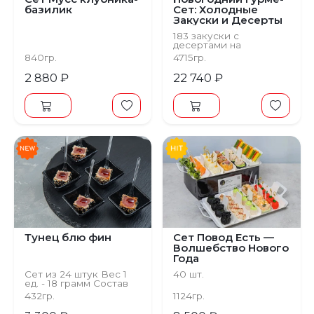
базилик
Сет: Холодные
Закуски и Десерты
183 закуски с
десертами на
компанию
840гр.
4715гр.
2 880 ₽
22 740 ₽
Тунец блю фин
Сет Повод Есть —
Волшебство Нового
Года
Сет из 24 штук Вес 1
40 шт.
ед. - 18 грамм Состав
Соус терияки, кунжут,
432гр.
1124гр.
тунец филе блю фин