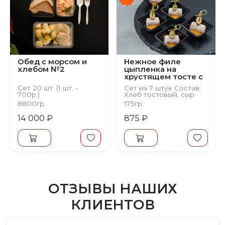
Обед с морсом и
Нежное филе
хлебом №2
цыпленка на
хрустящем тосте с
сыром Чеддер и
Сет 20 шт. (1 шт. -
Сет из 7 штук Состав:
каперсом
700р.)
Хлеб тостовый, сыр
творожный, каперсы,
8800гр.
175гр.
сыр чеддер, куриная
грудка
14 000 ₽
875 ₽
ОТЗЫВЫ НАШИХ
КЛИЕНТОВ