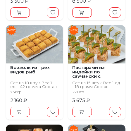
3 300 ₽
8 500 ₽
Бризоль из трех
Пастарами из
видов рыб
индейки по
саучански с
огурцом
Сет из 18 штук Вес 1
Сет из 15 штук Вес 1 ед.
ед. - 42 грамма Состав
- 18 грамм Состав
Корж вафельный,
Индейка, масло
756гр.
270гр.
фарш рыбный бризоль
растительное, перец
молотый, хлопья чили,
2 160 ₽
3 675 ₽
кунжут белый, битые
огурцы