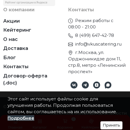
О компании
Контакты
Режим работы с
Акции
08:00 - 21:00
Кейтеринг
8 (499) 647-42-78
О нас
info@vkuscatering.ru
Доставка
г.Москва, ул.
Блог
Орджоникидзе дом 11,
стр.8, метро «Ленинский
Контакты
проспект»
Договор-оферта
(.doc)
Этот сайт использует файлы cookie для
улучшения работы. Продолжая пользоваться
©2026
ИП ТУМАНОВ П.М.
сайтом, вы соглашаетесь на их использование.
Политика конфиденциальности
Подробнее
0
Принять