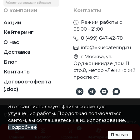
О компании
Контакты
Режим работы с
Акции
08:00 - 21:00
Кейтеринг
8 (499) 647-42-78
О нас
info@vkuscatering.ru
Доставка
г.Москва, ул.
Блог
Орджоникидзе дом 11,
стр.8, метро «Ленинский
Контакты
проспект»
Договор-оферта
(.doc)
Этот сайт использует файлы cookie для
улучшения работы. Продолжая пользоваться
©2026
ИП ТУМАНОВ П.М.
сайтом, вы соглашаетесь на их использование.
Политика конфиденциальности
Подробнее
0
Принять