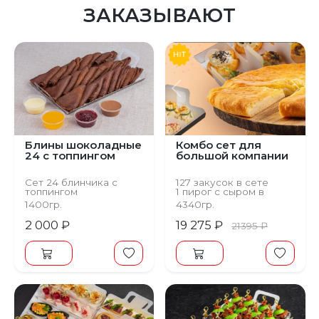
ЗАКАЗЫВАЮТ
Предыдущий
С
Блины шоколадные
Комбо сет для
24 с топпингом
большой компании
Сет 24 блинчика с
127 закусок в сете
топпингом
1 пирог с сыром в
подарок
1400гр.
4340гр.
2 000 ₽
19 275 ₽
21395 ₽