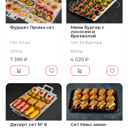
Предыдущий
С
Фуршет Промо сет
Мини бургер с
лососем и
брезаолой
(микробургер)
Сет 40 шт.
Сет 24 бургера
1010гр.
600гр.
7 390 ₽
4 020 ₽
Десерт сет № 8
Сет Микс мини-