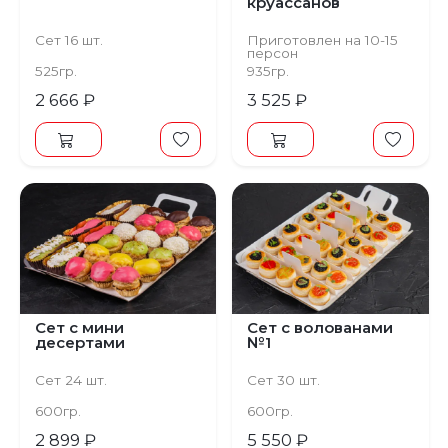
круассанов
Сет 16 шт.
Приготовлен на 10-15
персон
525гр.
935гр.
2 666 ₽
3 525 ₽
Сет с мини
Сет с волованами
десертами
№1
Сет 24 шт.
Сет 30 шт.
600гр.
600гр.
2 899 ₽
5 550 ₽