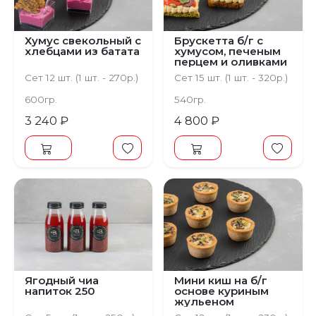
Хумус свекольный с
Брускетта б/г с
хлебцами из батата
хумусом, печеным
перцем и оливками
Сет 12 шт. (1 шт. - 270р.)
Сет 15 шт. (1 шт. - 320р.)
600гр.
540гр.
3 240 ₽
4 800 ₽
Ягодный чиа
Мини киш на б/г
напиток 250
основе куриным
жульеном