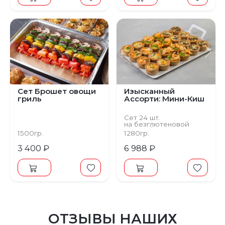
Предыдущий
С
Сет Брошет овощи
Изысканный
гриль
Ассорти: Мини-Киш
Сет 24 шт.
на безглютеновой
основе/без лактозы
1500гр.
1280гр.
3 400 ₽
6 988 ₽
ОТЗЫВЫ НАШИХ