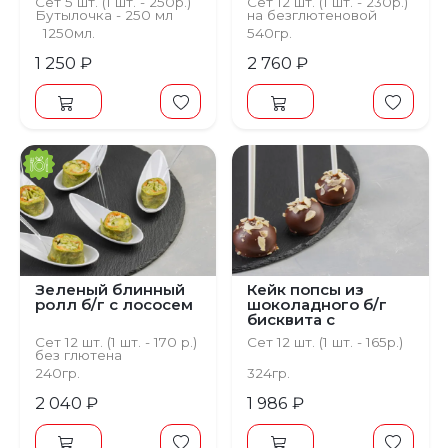
Сет 5 шт. (1 шт. - 250р.)
Сет 12 шт. (1 шт. - 230р.)
Бутылочка - 250 мл
на безглютеновой
основе
1250мл.
540гр.
1 250 ₽
2 760 ₽
Зеленый блинный
Кейк попсы из
ролл б/г с лососем
шоколадного б/г
бисквита с
лепестками
Сет 12 шт. (1 шт. - 170 р.)
Сет 12 шт. (1 шт. - 165р.)
миндаля
без глютена
240гр.
324гр.
2 040 ₽
1 986 ₽