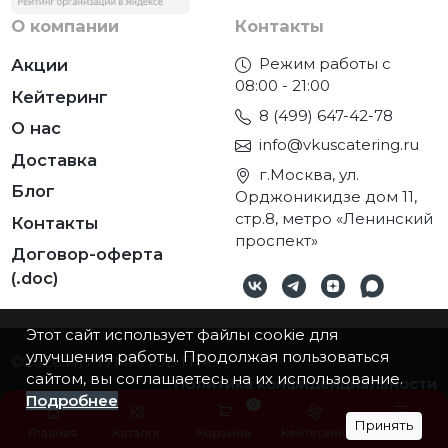
О компании
Контакты
Режим работы с
Акции
08:00 - 21:00
Кейтеринг
8 (499) 647-42-78
О нас
info@vkuscatering.ru
Доставка
г.Москва, ул.
Блог
Орджоникидзе дом 11,
стр.8, метро «Ленинский
Контакты
проспект»
Договор-оферта
(.doc)
Этот сайт использует файлы cookie для
улучшения работы. Продолжая пользоваться
©2026
ИП ТУМАНОВ П.М.
сайтом, вы соглашаетесь на их использование.
Политика конфиденциальности
Подробнее
0
Принять