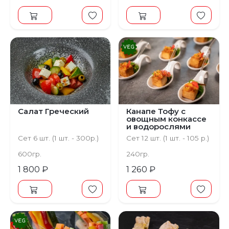
Салат Греческий
Канапе Тофу с
овощным конкассе
и водорослями
Чука
Сет 6 шт. (1 шт. - 300р.)
Сет 12 шт. (1 шт. - 105 р.)
600гр.
240гр.
1 800 ₽
1 260 ₽