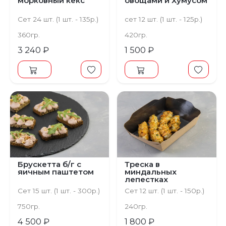
морковный кекс
овощами и Хумусом
Сет 24 шт. (1 шт. - 135р.)
сет 12 шт. (1 шт. - 125р.)
360гр.
420гр.
3 240 ₽
1 500 ₽
Брускетта б/г с
Треска в
яичным паштетом
миндальных
лепестках
Сет 15 шт. (1 шт. - 300р.)
Сет 12 шт. (1 шт. - 150р.)
750гр.
240гр.
4 500 ₽
1 800 ₽