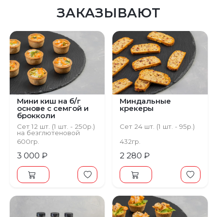
ЗАКАЗЫВАЮТ
Мини киш на б/г
Миндальные
основе с семгой и
крекеры
брокколи
Сет 12 шт. (1 шт. - 250р.)
Сет 24 шт. (1 шт. - 95р.)
на безглютеновой
основе
600гр.
432гр.
3 000 ₽
2 280 ₽