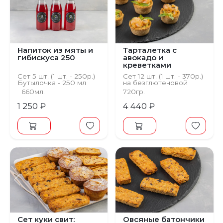
Напиток из мяты и
Тарталетка с
гибискуса 250
авокадо и
креветками
Сет 5 шт. (1 шт. - 250р.)
Сет 12 шт. (1 шт. - 370р.)
Бутылочка - 250 мл
на безглютеновой
основе
660мл.
720гр.
1 250 ₽
4 440 ₽
Предыдущий
Следующий
Сет куки свит:
Овсяные батончики