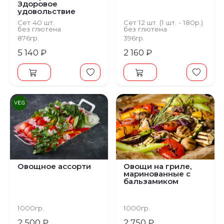
Здоровое
удовольствие
Сет 40 шт.
Сет 12 шт. (1 шт. - 180р.)
без глютена
без глютена
876гр.
396гр.
5 140 ₽
2 160 ₽
Овощное ассорти
Овощи на гриле,
маринованные с
бальзамиком
1000гр.
1000гр.
2 500 ₽
2 750 ₽