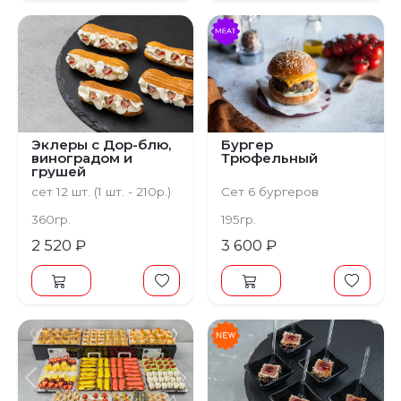
Эклеры с Дор-блю,
Бургер
виноградом и
Трюфельный
грушей
сет 12 шт. (1 шт. - 210р.)
Сет 6 бургеров
360гр.
195гр.
2 520 ₽
3 600 ₽
Предыдущий
Следующий