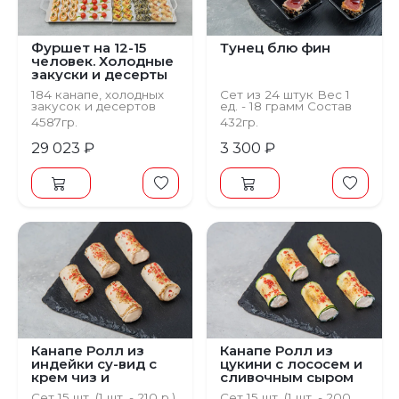
Фуршет на 12-15
Тунец блю фин
человек. Холодные
закуски и десерты
№1
184 канапе, холодных
Сет из 24 штук Вес 1
закусок и десертов
ед. - 18 грамм Состав
Соус терияки, кунжут,
4587гр.
432гр.
тунец филе блю фин
29 023 ₽
3 300 ₽
Канапе Ролл из
Канапе Ролл из
индейки су-вид с
цукини с лососем и
крем чиз и
сливочным сыром
оливками
Сет 15 шт. (1 шт. - 210 р.)
Сет 15 шт. (1 шт. - 200