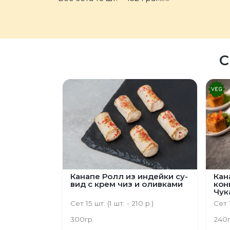
С
Канапе Ролл из индейки су-
Кан
вид с крем чиз и оливками
кон
Чук
Сет 15 шт. (1 шт. - 210 р.)
Сет 1
300гр.
240