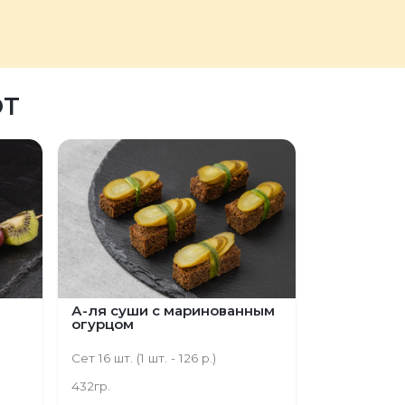
ЮТ
А-ля суши с маринованным
огурцом
Сет 16 шт. (1 шт. - 126 р.)
432гр.