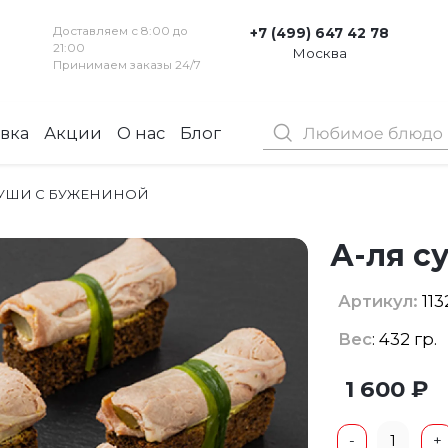
Доставляем с 8:00 до
+7 (499) 647 42 78
21:00
Москва
Принимаем заказы 24/7
вка
Акции
О нас
Блог
Контакты
СУШИ С БУЖЕНИНОЙ
А-ля с
Артикул:
113
Вес
: 432 гр.
1 600 ₽
1
-
+