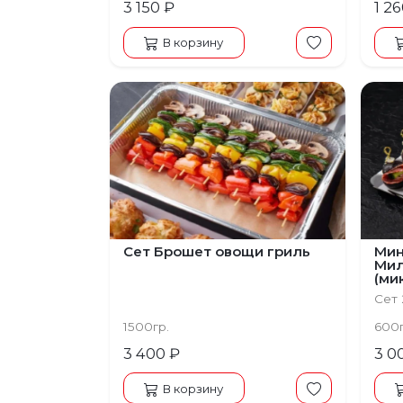
3 150 ₽
1 2
В корзину
Сет Брошет овощи гриль
Мин
Мил
(ми
Сет 
1500гр.
600
3 400 ₽
3 0
В корзину