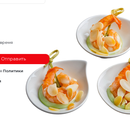
 время
Отправить
ия
Политики
и