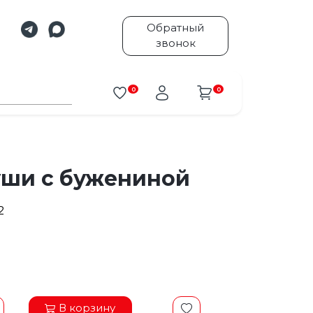
Обратный
звонок
0
0
уши с бужениной
2
В корзину