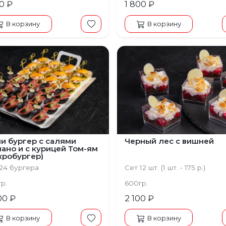
60 ₽
1 800 ₽
В корзину
В корзину
и бургер с салями
Черный лес с вишней
ано и с курицей Том-ям
кробургер)
24 бургера
Сет 12 шт. (1 шт. - 175 р.)
гр.
600гр.
00 ₽
2 100 ₽
В корзину
В корзину