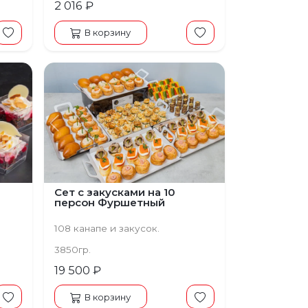
2 016 ₽
В корзину
Предыдущий
Следующий
Сет с закусками на 10
персон Фуршетный
108 канапе и закусок.
3850гр.
19 500 ₽
В корзину