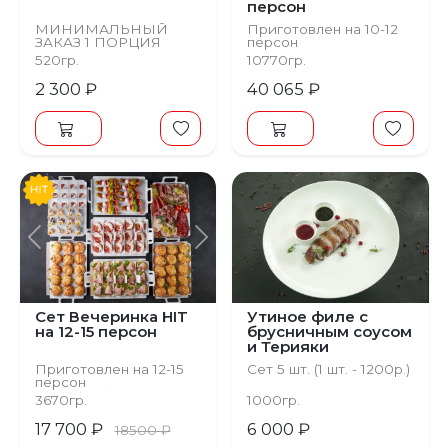
персон
МИНИМАЛЬНЫЙ
Приготовлен на 10-12
ЗАКАЗ 1 ПОРЦИЯ
персон
Стоимость на персону
520гр.
10770гр.
- от 3314 руб.
2 300 ₽
40 065 ₽
Предыдущий
Следующий
Сет Вечеринка HIT
Утиное филе с
на 12-15 персон
брусничным соусом
и Терияки
Приготовлен на 12-15
Сет 5 шт. (1 шт. - 1200р.)
персон
от 1157 руб. на персону
3670гр.
1000гр.
17 700 ₽
6 000 ₽
18500 ₽