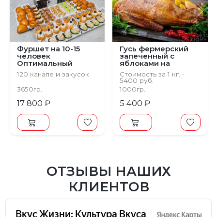
Предыдущий
Следующий
Предыдущий
С
Фуршет на 10-15
Гусь фермерский
человек
запеченный с
Оптимальный
яблоками на
зерновом откорме
120 канапе и закусок
Стоимость за 1 кг. -
5400 руб.
Минимальный вес
3650гр.
1000гр.
блюда 3 кг.
17 800 ₽
5 400 ₽
ОТЗЫВЫ НАШИХ
КЛИЕНТОВ