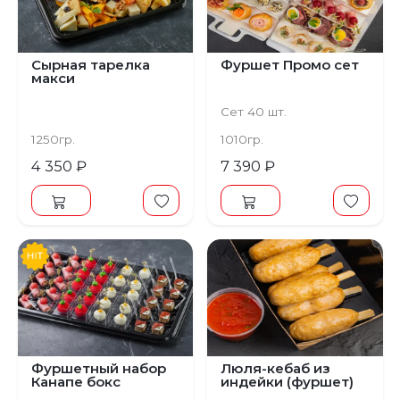
Сырная тарелка
Фуршет Промо сет
макси
Сет 40 шт.
1250гр.
1010гр.
4 350 ₽
7 390 ₽
Предыдущий
Следующий
Фуршетный набор
Люля-кебаб из
Канапе бокс
индейки (фуршет)