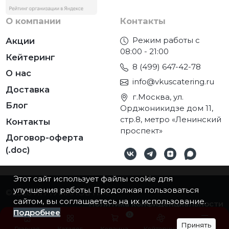
О компании
Контакты
Режим работы с
Акции
08:00 - 21:00
Кейтеринг
8 (499) 647-42-78
О нас
info@vkuscatering.ru
Доставка
г.Москва, ул.
Блог
Орджоникидзе дом 11,
стр.8, метро «Ленинский
Контакты
проспект»
Договор-оферта
(.doc)
Этот сайт использует файлы cookie для
улучшения работы. Продолжая пользоваться
©2026
ИП ТУМАНОВ П.М.
сайтом, вы соглашаетесь на их использование.
Политика конфиденциальности
Подробнее
0
Принять