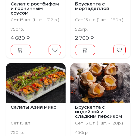
Салат с ростбифом
Брускетта с
и горчичным
мортаделлой
соусом
Сет 15 шт. (1 шт. - 312 р.)
Сет 15 шт. (1 шт. - 180р.)
750гр.
525гр.
4 680 ₽
2 700 ₽
Предыдущий
С
Салаты Азия микс
Брускетта с
индейкой и
сладким персиком
Сет 15 шт.
Сет 15 шт. (1 шт. - 120р.)
750гр.
450гр.