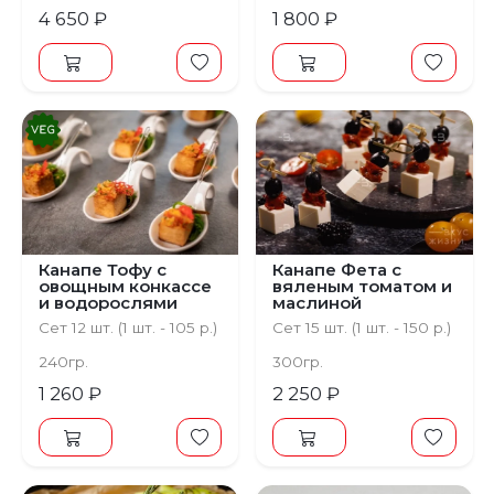
4 650 ₽
1 800 ₽
Канапе Тофу с
Канапе Фета с
овощным конкассе
вяленым томатом и
и водорослями
маслиной
Чука
Сет 12 шт. (1 шт. - 105 р.)
Сет 15 шт. (1 шт. - 150 р.)
240гр.
300гр.
1 260 ₽
2 250 ₽