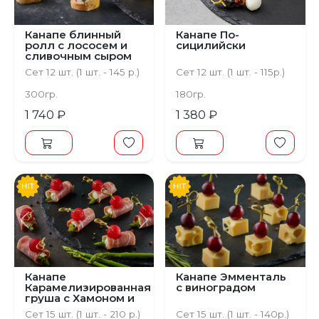
Канапе блинный
Канапе По-
ролл с лососем и
сицилийски
сливочным сыром
Сет 12 шт. (1 шт. - 145 р.)
Сет 12 шт. (1 шт. - 115р.)
300гр.
180гр.
1 740 ₽
1 380 ₽
Предыдущий
Следующий
Канапе
Канапе Эмменталь
Карамелизированная
с виноградом
груша с Хамоном и
спаржей
Сет 15 шт. (1 шт. - 210 р.)
Сет 15 шт. (1 шт. - 140р.)