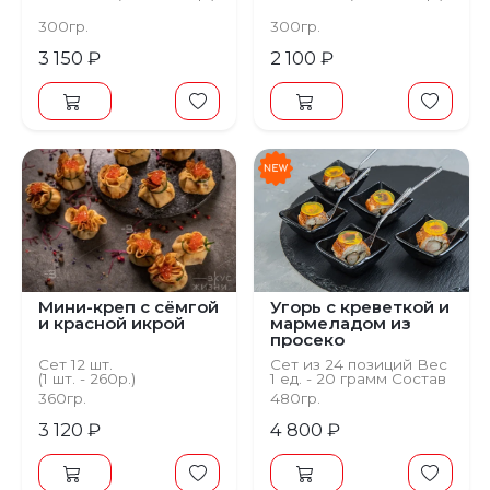
300гр.
300гр.
3 150 ₽
2 100 ₽
Мини-креп с сёмгой
Угорь с креветкой и
и красной икрой
мармеладом из
просеко
Сет 12 шт.
Сет из 24 позиций Вес
(1 шт. - 260р.)
1 ед. - 20 грамм Состав
Угорь, сыр
360гр.
480гр.
твороженный, базилик
3 120 ₽
4 800 ₽