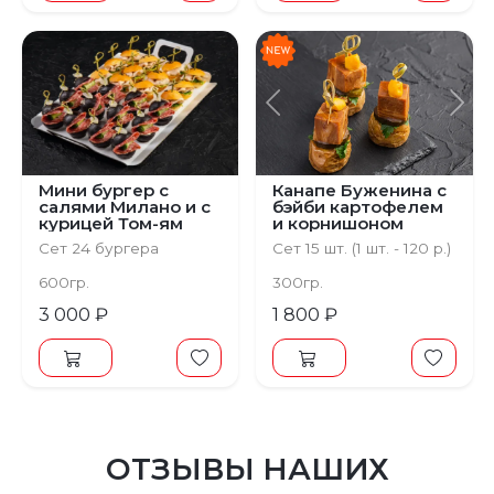
Предыдущий
С
Мини бургер с
Канапе Буженина с
салями Милано и с
бэйби картофелем
курицей Том-ям
и корнишоном
(микробургер)
Сет 24 бургера
Сет 15 шт. (1 шт. - 120 р.)
600гр.
300гр.
3 000 ₽
1 800 ₽
ОТЗЫВЫ НАШИХ