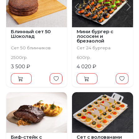
Предыдущий
С
Блинный сет 50
Мини бургер с
Шоколад
лососем и
брезаолой
(микробургер)
Сет 50 блинчиков
Сет 24 бургера
2500гр.
600гр.
3 500 ₽
4 020 ₽
Биф-стейк с
Сет с волованами