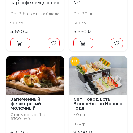
картофелем дюшес
№1
Сет 3 банкетных блюда
Сет 30 шт.
900гр.
600гр.
4 650 ₽
5 550 ₽
Запеченный
Сет Повод Есть —
фермерский
Волшебство Нового
молочный
Года
поросенок
Стоимость за 1 кг. -
40 шт.
6300 руб.
Минимальный вес
1124гр.
блюда 4,5 кг
6 300 ₽
8 500 ₽