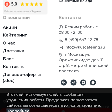
Банкетные блюда
О компании
Контакты
Режим работы с
Акции
08:00 - 21:00
Кейтеринг
8 (499) 647-42-78
О нас
info@vkuscatering.ru
Доставка
г.Москва, ул.
Блог
Орджоникидзе дом 11,
стр.8, метро «Ленинский
Контакты
проспект»
Договор-оферта
(.doc)
Этот сайт использует файлы cookie для
улучшения работы. Продолжая пользоваться
©2026
ИП ТУМАНОВ П.М.
сайтом, вы соглашаетесь на их использование.
Политика конфиденциальности
Подробнее
0