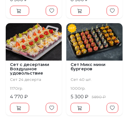
Предыдущий
Следующий
Предыдущий
С
Сет с десертами
Сет Микс мини
Воздушное
бургеров
удовольствие
Сет 24 десерта
Сет 40 шт.
1170гр.
1000гр.
4 770 ₽
5 300 ₽
5890 ₽